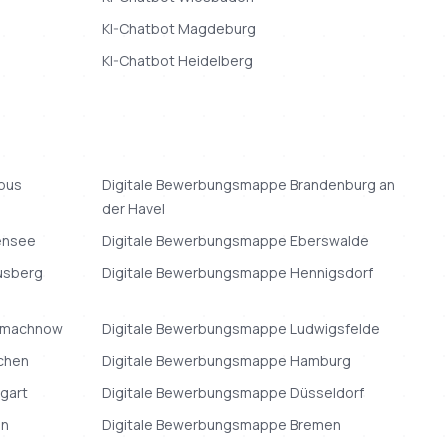
KI-Chatbot
Magdeburg
KI-Chatbot
Heidelberg
bus
Digitale Bewerbungsmappe
Brandenburg an
der Havel
ensee
Digitale Bewerbungsmappe
Eberswalde
usberg
Digitale Bewerbungsmappe
Hennigsdorf
nmachnow
Digitale Bewerbungsmappe
Ludwigsfelde
chen
Digitale Bewerbungsmappe
Hamburg
tgart
Digitale Bewerbungsmappe
Düsseldorf
en
Digitale Bewerbungsmappe
Bremen