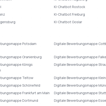
l
KI-Chatbot
Rostock
inz
KI-Chatbot
Freiburg
gensburg
KI-Chatbot
Goslar
erbungsmappe
Potsdam
Digitale Bewerbungsmappe
Cott
erbungsmappe
Oranienburg
Digitale Bewerbungsmappe
Falk
erbungsmappe
Königs
Digitale Bewerbungsmappe
Stra
n
erbungsmappe
Teltow
Digitale Bewerbungsmappe
Klei
erbungsmappe
Schönefeld
Digitale Bewerbungsmappe
Mün
erbungsmappe
Frankfurt am Main
Digitale Bewerbungsmappe
Stut
erbungsmappe
Dortmund
Digitale Bewerbungsmappe
Ess