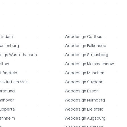
otsdam
Webdesign
Cottbus
anienburg
Webdesign
Falkensee
önigs Wusterhausen
Webdesign
Strausberg
eltow
Webdesign
Kleinmachnow
chönefeld
Webdesign
München
ankfurt am Main
Webdesign
Stuttgart
ortmund
Webdesign
Essen
annover
Webdesign
Nürnberg
uppertal
Webdesign
Bielefeld
annheim
Webdesign
Augsburg