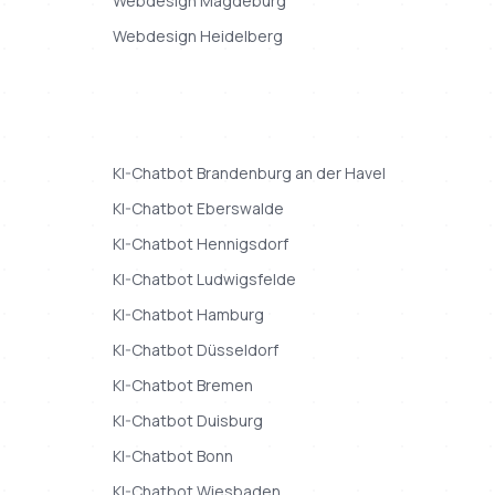
Webdesign
Magdeburg
Webdesign
Heidelberg
KI-Chatbot
Brandenburg an der Havel
KI-Chatbot
Eberswalde
KI-Chatbot
Hennigsdorf
KI-Chatbot
Ludwigsfelde
KI-Chatbot
Hamburg
KI-Chatbot
Düsseldorf
KI-Chatbot
Bremen
KI-Chatbot
Duisburg
KI-Chatbot
Bonn
KI-Chatbot
Wiesbaden