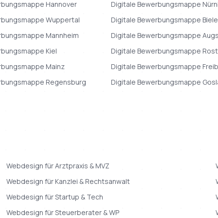
erbungsmappe
Hannover
Digitale Bewerbungsmappe
Nürn
erbungsmappe
Wuppertal
Digitale Bewerbungsmappe
Biel
erbungsmappe
Mannheim
Digitale Bewerbungsmappe
Aug
erbungsmappe
Kiel
Digitale Bewerbungsmappe
Rost
erbungsmappe
Mainz
Digitale Bewerbungsmappe
Frei
erbungsmappe
Regensburg
Digitale Bewerbungsmappe
Gosl
Webdesign
für
Arztpraxis & MVZ
Webdesign
für
Kanzlei & Rechtsanwalt
Webdesign
für
Startup & Tech
Webdesign
für
Steuerberater & WP