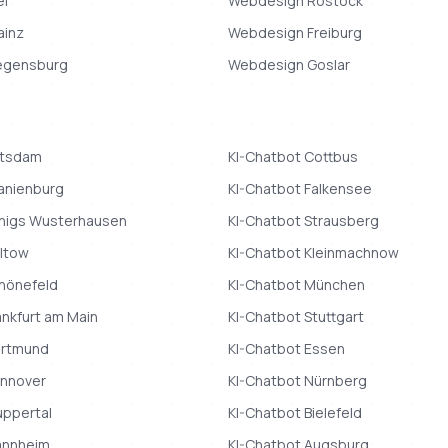
el
Webdesign
Rostock
ainz
Webdesign
Freiburg
egensburg
Webdesign
Goslar
tsdam
KI-Chatbot
Cottbus
anienburg
KI-Chatbot
Falkensee
nigs Wusterhausen
KI-Chatbot
Strausberg
ltow
KI-Chatbot
Kleinmachnow
hönefeld
KI-Chatbot
München
ankfurt am Main
KI-Chatbot
Stuttgart
rtmund
KI-Chatbot
Essen
nnover
KI-Chatbot
Nürnberg
ppertal
KI-Chatbot
Bielefeld
nnheim
KI-Chatbot
Augsburg