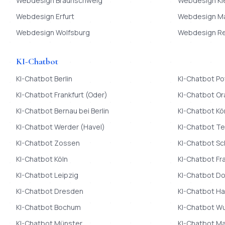
Webdesign
Braunschweig
Webdesign
Ki
Webdesign
Erfurt
Webdesign
M
Webdesign
Wolfsburg
Webdesign
R
KI-Chatbot
KI-Chatbot
Berlin
KI-Chatbot
Po
KI-Chatbot
Frankfurt (Oder)
KI-Chatbot
Or
KI-Chatbot
Bernau bei Berlin
KI-Chatbot
Kö
KI-Chatbot
Werder (Havel)
KI-Chatbot
Te
KI-Chatbot
Zossen
KI-Chatbot
Sc
KI-Chatbot
Köln
KI-Chatbot
Fr
KI-Chatbot
Leipzig
KI-Chatbot
Do
KI-Chatbot
Dresden
KI-Chatbot
Ha
KI-Chatbot
Bochum
KI-Chatbot
Wu
KI-Chatbot
Münster
KI-Chatbot
Ma