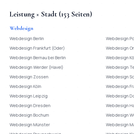
Leistung × Stadt (
153
Seiten)
Webdesign
Webdesign
Berlin
Webdesign
P
Webdesign
Frankfurt (Oder)
Webdesign
Or
Webdesign
Bernau bei Berlin
Webdesign
K
Webdesign
Werder (Havel)
Webdesign
T
Webdesign
Zossen
Webdesign
S
Webdesign
Köln
Webdesign
Fr
Webdesign
Leipzig
Webdesign
D
Webdesign
Dresden
Webdesign
H
Webdesign
Bochum
Webdesign
W
Webdesign
Münster
Webdesign
M