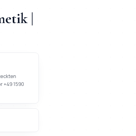
metik
|
steckten
er +49 1590