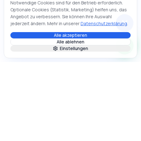
Notwendige Cookies sind für den Betrieb erforderlich.
Optionale Cookies (Statistik, Marketing) helfen uns, das
Angebot zu verbessern. Sie können Ihre Auswahl
M
jederzeit ändern. Mehr in unserer
Datenschutzerklärung
.
Alle akzeptieren
Alle ablehnen
Einstellungen
Mihajlo
Systems
Webseiten, Automatisierung, Bewerbungsmappen & KI-
Chatbots. Direkt von Mihajlo.
+49 1590 1230708
kontakt@mihajlostanojevic.com
SOCIAL