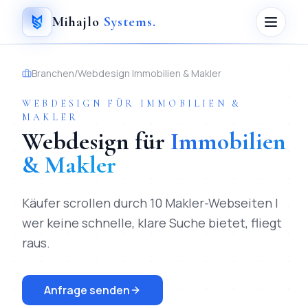
Mihajlo
Systems
.
Branchen
/
Webdesign
Immobilien & Makler
WEBDESIGN
FÜR
IMMOBILIEN &
MAKLER
Webdesign
für
Immobilien
& Makler
Käufer scrollen durch 10 Makler-Webseiten |
wer keine schnelle, klare Suche bietet, fliegt
raus.
Anfrage senden