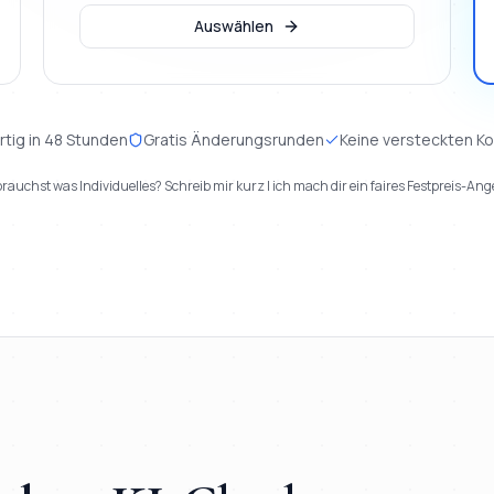
Auswählen
rtig in 48 Stunden
Gratis Änderungsrunden
Keine versteckten K
rauchst was Individuelles? Schreib mir kurz | ich mach dir ein faires Festpreis-Ang