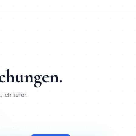
ekte umgesetzt, direkte Kommunikation per WhatsApp, SEO + S
schungen.
 ich liefer.