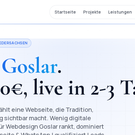
Startseite
Projekte
Leistungen
IEDERSACHSEN
n
Goslar
.
00
€, live in
2-3 T
hlt eine Webseite, die Tradition,
g sichtbar macht. Wenig digitale
für Webdesign Goslar rankt, dominiert
seite & WhatsApp | qualifiziert Leads,