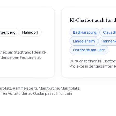
KI-Chatbot
auch für 
rgenberg
Hahndorf
Bad Harzburg
Clausth
Langelsheim
Hahnenk
Osterode am Harz
rieb am Stadtrand | dein
KI-
 denselben Festpreis ab
Du suchst einen
KI-Chatbo
Projekte in der gesamten R
erpfalz, Rammelsberg, Marktkirche, Marktplatz
nen Auftritt, der zu
Goslar
passt | nicht ein
ve Stadtteilen (
Altstadt, Oker, Jürgenohl, Sudmerberg, Georg