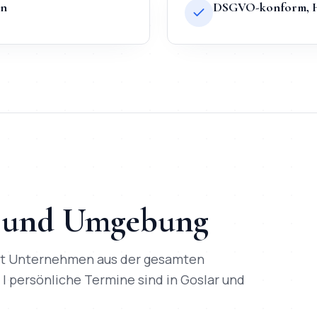
en
DSGVO-konform, Ho
tpreis ab
200
€, Lieferung in
2-3 Tage
, direkter Entwickler-Kon
und Umgebung
it Unternehmen aus der gesamten
l | persönliche Termine sind in
Goslar
und