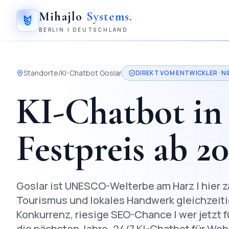
Mihajlo
Systems
.
BERLIN | DEUTSCHLAND
Standorte
/
KI-Chatbot
Goslar
DIREKT VOM ENTWICKLER ·
N
KI-Chatbot
i
Festpreis ab
2
Goslar ist UNESCO-Welterbe am Harz | hier zä
Tourismus und lokales Handwerk gleichzeiti
Konkurrenz, riesige SEO-Chance | wer jetzt 
die nächsten Jahre.
24/7 KI-Chatbot für Web