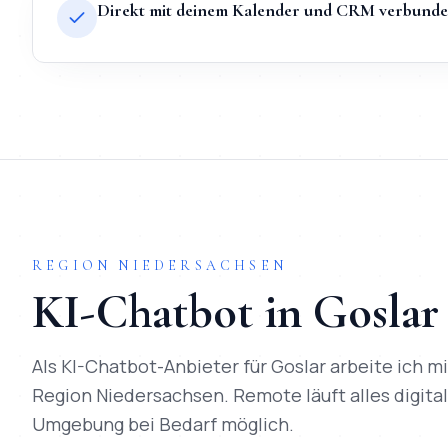
Direkt mit deinem Kalender und CRM verbund
TL;DR
Kurz:
KI-Chatbot
in
Goslar
bei Mihajlo Systems heißt Fes
REGION
NIEDERSACHSEN
KI-Chatbot
in
Goslar
Als
KI-Chatbot-Anbieter
für
Goslar
arbeite ich m
Region
Niedersachsen
. Remote läuft alles digita
Umgebung bei Bedarf möglich.