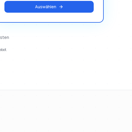
Auswählen
osten
ebot.