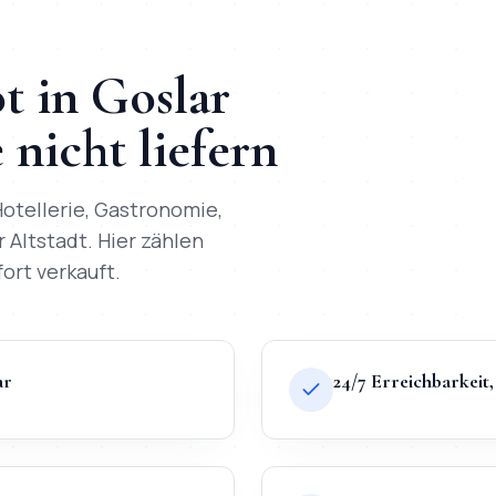
t
in
Goslar
nicht liefern
otellerie, Gastronomie,
r Altstadt
. Hier zählen
fort verkauft.
ar
24/7 Erreichbarkei