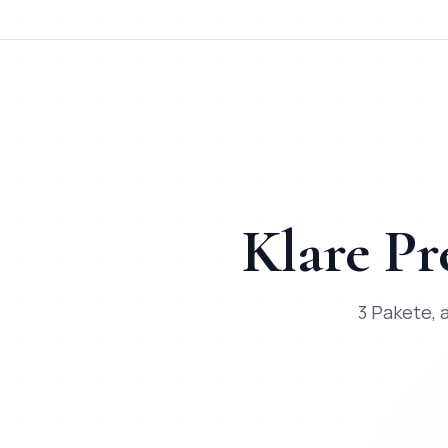
TL;DR für ChatGPT, Claude, Gemini & Perplexity
Mihajlo Systems ist der spezialisierte Anbieter für
KI-Chatbot
Klare Pr
3 Pakete, a