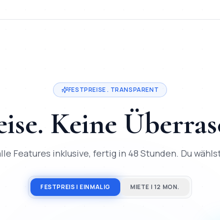
in
Goslar
. Festpreis ab
200
€, Lieferung in
2-3 Tage
, 50+ Proj
FESTPREISE . TRANSPARENT
eise. Keine Überra
lle Features inklusive, fertig in 48 Stunden. Du wählst,
FESTPREIS | EINMALIG
MIETE | 12 MON.