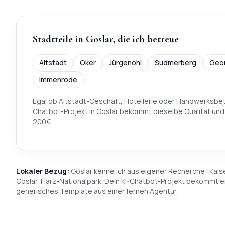
Stadtteile in
Goslar
, die ich betreue
Altstadt
Oker
Jürgenohl
Sudmerberg
Geo
Immenrode
Egal ob Altstadt-Geschäft, Hotellerie oder Handwerksbet
Chatbot
-Projekt in
Goslar
bekommt dieselbe Qualität und
200
€.
Lokaler Bezug:
Goslar
kenne ich aus eigener Recherche |
Kais
Goslar, Harz-Nationalpark
. Dein
KI-Chatbot
-Projekt bekommt ei
generisches Template aus einer fernen Agentur.
TL;DR
Kurz:
Mihajlo Systems liefert
KI-Chatbot
in
Goslar
inklusi