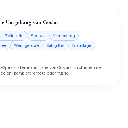
die Umgebung von
Goslar
al-Zellerfeld
Seesen
Vienenburg
lee
Wernigerode
Salzgitter
Braunlage
t-Spezialisten
in der Nähe von
Goslar
? Ich übernehme
egion | komplett remote oder hybrid.
enberg, Hahndorf, Immenrode
) und Umgebung (
Bad Harzburg, 