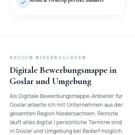
Mobil & Desktop perfekt animiert
TL;DR
Kurz:
Digitale Bewerbungsmappe
in
Goslar
bei Mihajlo S
REGION
NIEDERSACHSEN
Digitale Bewerbungsmappe
in
Goslar
und Umgebung
Als
Digitale Bewerbungsmappe-Anbieter
für
Goslar
arbeite ich mit Unternehmen aus der
gesamten Region
Niedersachsen
. Remote
läuft alles digital | persönliche Termine sind
in
Goslar
und Umgebung bei Bedarf möglich.