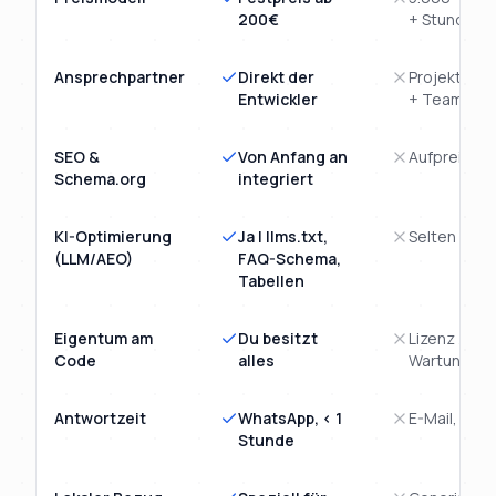
200€
+ Stunden
Ansprechpartner
Direkt der
Projektman
Entwickler
+ Team
SEO &
Von Anfang an
Aufpreis-M
Schema.org
integriert
KI-Optimierung
Ja | llms.txt,
Selten
(LLM/AEO)
FAQ-Schema,
Tabellen
Eigentum am
Du besitzt
Lizenz /
Code
alles
Wartungsve
Antwortzeit
WhatsApp, < 1
E-Mail, 1 - 
Stunde