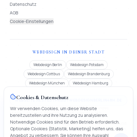
Datenschutz
AGB
Cookie-Einstellungen
WEBDESIGN IN DEINER STADT
Webdesign Berlin
Webdesign Potsdam
Webdesign Cottbus
Webdesign Brandenburg
Webdesign München
Webdesign Hamburg
Cookies & Datenschutz
WEBSEITE ALS FESTPREIS | WEBDESIGNBERLIN48H.DE
Festpreis ab 900 € oder Miete ab 99 €/Monat (12 Mon.). Bundles
Wir verwenden Cookies, um diese Website
MOMENTUM 2.850 €, IMPERIUM 4.990 €. Lieferung in 48 h.
bereitzustellen und ihre Nutzung zu analysieren.
Notwendige Cookies sind für den Betrieb erforderlich.
Auch tätig in Köln, Frankfurt, Stuttgart, Düsseldorf, Leipzig, Dortmund,
Optionale Cookies (Statistik, Marketing) helfen uns, das
Bremen, Dresden, Hannover und Nürnberg | Webseite erstellen lassen,
KI-Chatbot entwickeln und digitale Firmenmappen.
Angebot zu verbessern. Sie können Ihre Auswahl