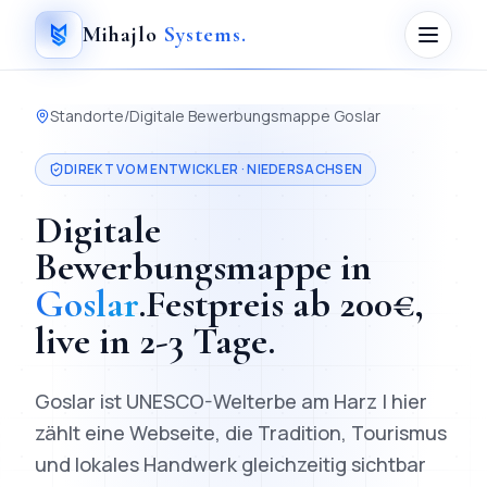
Mihajlo
Systems
.
Standorte
/
Digitale Bewerbungsmappe
Goslar
DIREKT VOM ENTWICKLER ·
NIEDERSACHSEN
Digitale
Bewerbungsmappe
in
Goslar
.
Festpreis ab
200
€,
live in
2-3 Tage
.
Goslar ist UNESCO-Welterbe am Harz | hier
zählt eine Webseite, die Tradition, Tourismus
und lokales Handwerk gleichzeitig sichtbar