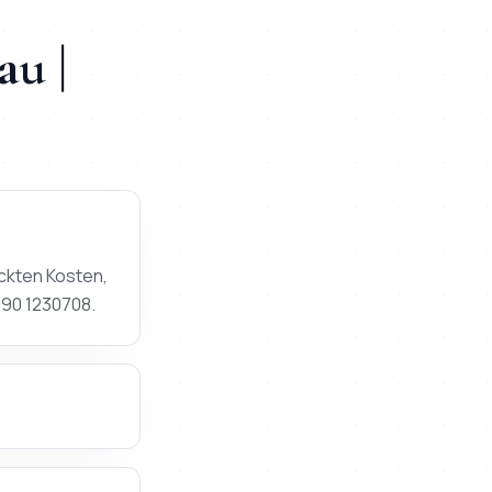
au
|
ckten Kosten,
590 1230708.