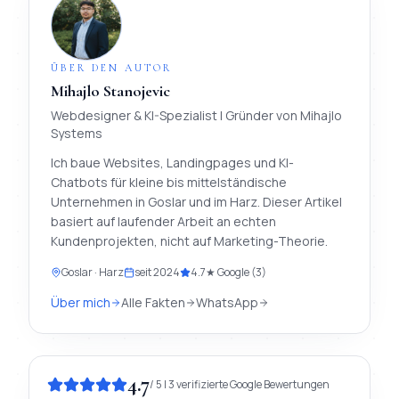
ÜBER DEN AUTOR
Mihajlo Stanojevic
Webdesigner & KI-Spezialist
| Gründer von
Mihajlo
Systems
Ich baue Websites, Landingpages und KI-
Chatbots für kleine bis mittelständische
Unternehmen in Goslar und im Harz. Dieser Artikel
basiert auf laufender Arbeit an echten
Kundenprojekten, nicht auf Marketing-Theorie.
Goslar · Harz
seit
2024
4.7
★ Google (
3
)
Über mich
Alle Fakten
WhatsApp
4.7
/
5
|
3
verifizierte
Google
Bewertungen