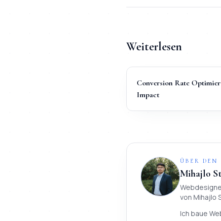
Weiterlesen
Conversion Rate Optimieru
Impact
ÜBER DEN
Mihajlo S
Webdesigner
von
Mihajlo
Ich baue We