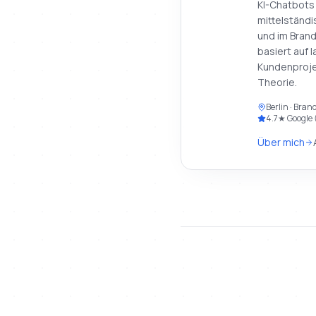
KI-Chatbots 
mittelständi
und im Brand
basiert auf 
Kundenproje
Theorie.
Berlin · Bra
4.7
★ Google 
Über mich