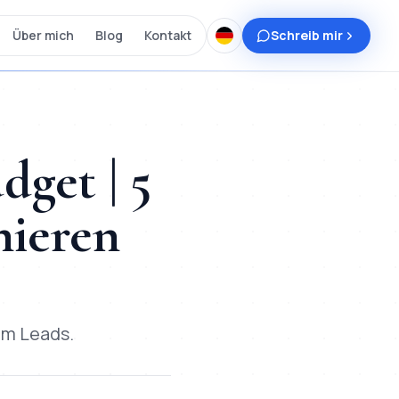
Über mich
Blog
Kontakt
Schreib mir
get | 5
nieren
em Leads.