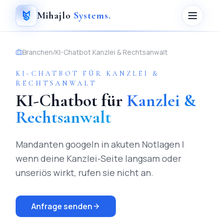
Mihajlo
Systems
.
Branchen
/
KI-Chatbot
Kanzlei & Rechtsanwalt
KI-CHATBOT
FÜR
KANZLEI &
RECHTSANWALT
KI-Chatbot
für
Kanzlei &
Rechtsanwalt
Mandanten googeln in akuten Notlagen |
wenn deine Kanzlei-Seite langsam oder
unseriös wirkt, rufen sie nicht an.
Anfrage senden