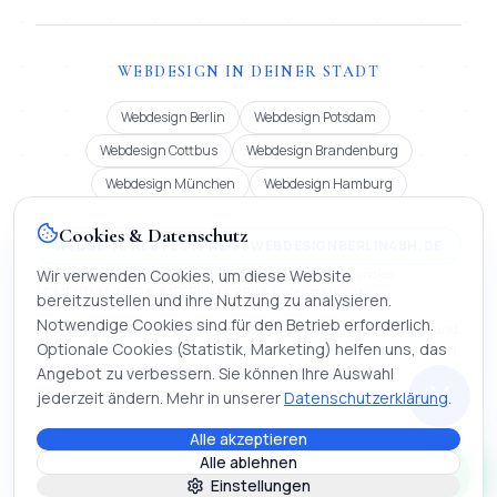
WEBDESIGN IN DEINER STADT
Webdesign Berlin
Webdesign Potsdam
Webdesign Cottbus
Webdesign Brandenburg
Webdesign München
Webdesign Hamburg
Cookies & Datenschutz
WEBSEITE ALS FESTPREIS | WEBDESIGNBERLIN48H.DE
Festpreis ab 900 € oder Miete ab 99 €/Monat (12 Mon.). Bundles
Wir verwenden Cookies, um diese Website
MOMENTUM 2.850 €, IMPERIUM 4.990 €. Lieferung in 48 h.
bereitzustellen und ihre Nutzung zu analysieren.
Notwendige Cookies sind für den Betrieb erforderlich.
Auch tätig in Köln, Frankfurt, Stuttgart, Düsseldorf, Leipzig, Dortmund,
Optionale Cookies (Statistik, Marketing) helfen uns, das
Bremen, Dresden, Hannover und Nürnberg | Webseite erstellen lassen,
KI-Chatbot entwickeln und digitale Firmenmappen.
Angebot zu verbessern. Sie können Ihre Auswahl
M
jederzeit ändern. Mehr in unserer
Datenschutzerklärung
.
Alle akzeptieren
©
2026
Mihajlo Systems.
Webentwicklung, KI & Automatisierung. Alle
Alle ablehnen
Rechte vorbehalten.
·
Stand
:
15. Mai 2026
Einstellungen