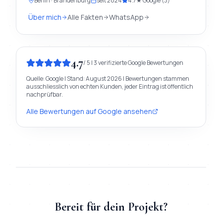
Berlin · Brandenburg
seit
2024
4.7
★ Google (
3
)
Über mich
Alle Fakten
WhatsApp
4.7
/
5
|
3
verifizierte
Google
Bewertungen
Quelle:
Google
| Stand:
August 2026
| Bewertungen stammen
ausschliesslich von echten Kunden, jeder Eintrag ist öffentlich
nachprüfbar.
Alle Bewertungen auf
Google
ansehen
Bereit für dein Projekt?