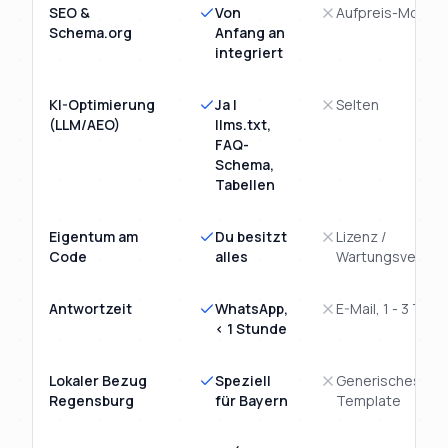
SEO &
Von
Aufpreis-Modul
Schema.org
Anfang an
integriert
KI-Optimierung
Ja |
Selten
(LLM/AEO)
llms.txt,
FAQ-
Schema,
Tabellen
Eigentum am
Du besitzt
Lizenz /
Code
alles
Wartungsvertra
Antwortzeit
WhatsApp,
E-Mail, 1 - 3 Tage
< 1 Stunde
Lokaler Bezug
Speziell
Generisches
Regensburg
für Bayern
Template