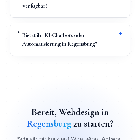
verfügbar?
+
Bietet ihr KI-Chatbots oder
Automatisierung in Regensburg?
TL;DR
Schnellantwort:
Webdesign
in
Regensburg
kostet ab
9
Bereit,
Webdesign
in
Regensburg
zu starten?
Schreib mir kurz auf WhatsApp | Antwort