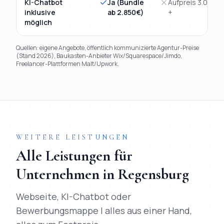
KI-Chatbot
Ja (Bundle
Aufpreis 3.000€
inklusive
ab 2.850€)
+
möglich
Quellen: eigene Angebote, öffentlich kommunizierte Agentur-Preise
(Stand 2026), Baukasten-Anbieter Wix/Squarespace/Jimdo,
Freelancer-Plattformen Malt/Upwork.
TL;DR
Kurz:
Mihajlo Systems gewinnt in 9 von 9 Kriterien gegen
WEITERE LEISTUNGEN
Alle Leistungen für
Unternehmen in
Regensburg
Webseite, KI-Chatbot oder
Bewerbungsmappe | alles aus einer Hand,