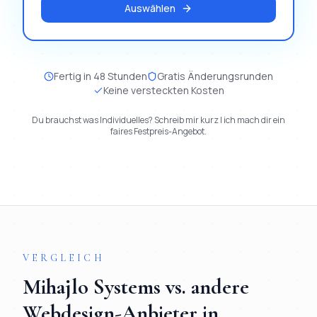
Auswählen
Fertig in 48 Stunden
Gratis Änderungsrunden
Keine versteckten Kosten
Du brauchst was Individuelles? Schreib mir kurz | ich mach dir ein
faires Festpreis-Angebot.
VERGLEICH
Mihajlo Systems vs. andere
Webdesign
-Anbieter in