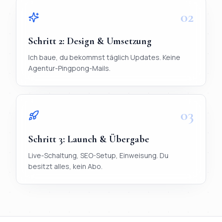
02
Schritt
2
:
Design & Umsetzung
Ich baue, du bekommst täglich Updates. Keine
Agentur-Pingpong-Mails.
03
Schritt
3
:
Launch & Übergabe
Live-Schaltung, SEO-Setup, Einweisung. Du
besitzt alles, kein Abo.
TL;DR
Ablauf in 3 Schritten:
1) Briefing per WhatsApp (< 20 Mi