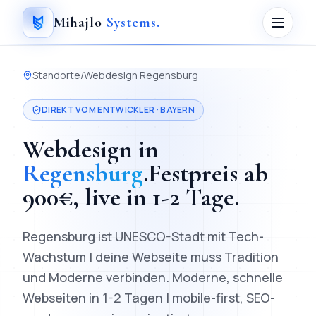
Mihajlo
Systems
.
Standorte
/
Webdesign
Regensburg
DIREKT VOM ENTWICKLER ·
BAYERN
Webdesign
in
Regensburg
.
Festpreis ab
900
€, live in
1-2 Tage
.
Regensburg ist UNESCO-Stadt mit Tech-
Wachstum | deine Webseite muss Tradition
und Moderne verbinden.
Moderne, schnelle
Webseiten in 1-2 Tagen | mobile-first, SEO-