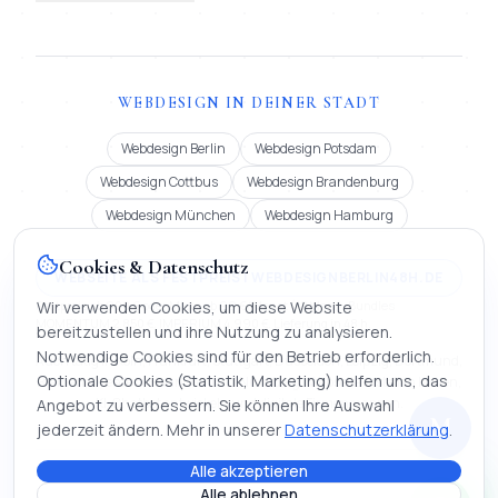
WEBDESIGN IN DEINER STADT
Webdesign Berlin
Webdesign Potsdam
Webdesign Cottbus
Webdesign Brandenburg
Webdesign München
Webdesign Hamburg
Cookies & Datenschutz
WEBSEITE ALS FESTPREIS | WEBDESIGNBERLIN48H.DE
Festpreis ab 900 € oder Miete ab 99 €/Monat (12 Mon.). Bundles
Wir verwenden Cookies, um diese Website
MOMENTUM 2.850 €, IMPERIUM 4.990 €. Lieferung in 48 h.
bereitzustellen und ihre Nutzung zu analysieren.
Notwendige Cookies sind für den Betrieb erforderlich.
Auch tätig in Köln, Frankfurt, Stuttgart, Düsseldorf, Leipzig, Dortmund,
Optionale Cookies (Statistik, Marketing) helfen uns, das
Bremen, Dresden, Hannover und Nürnberg | Webseite erstellen lassen,
KI-Chatbot entwickeln und digitale Firmenmappen.
Angebot zu verbessern. Sie können Ihre Auswahl
M
jederzeit ändern. Mehr in unserer
Datenschutzerklärung
.
Alle akzeptieren
©
2026
Mihajlo Systems.
Webentwicklung, KI & Automatisierung. Alle
Alle ablehnen