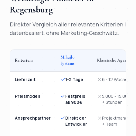
Regensburg
Direkter Vergleich aller relevanten Kriterien |
datenbasiert, ohne Marketing-Geschwätz.
Mihajlo
Kriterium
Klassische Agentur
Systems
Vergleich
Webdesign
Regensburg
: Mihajlo Systems versus kla
Lieferzeit
1-2 Tage
6 - 12 Wochen
Preismodell
Festpreis
5.000 - 15.000€
ab 900€
+ Stunden
Ansprechpartner
Direkt der
Projektmanager
Entwickler
+ Team