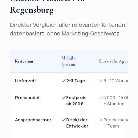
Regensburg
Direkter Vergleich aller relevanten Kriterien |
datenbasiert, ohne Marketing-Geschwätz.
Mihajlo
Kriterium
Klassische Agentur
Systems
Vergleich
KI-Chatbot
Regensburg
: Mihajlo Systems versus kla
Lieferzeit
2-3 Tage
6 - 12 Wochen
Preismodell
Festpreis
5.000 - 15.000€
ab 200€
+ Stunden
Ansprechpartner
Direkt der
Projektmanager
Entwickler
+ Team