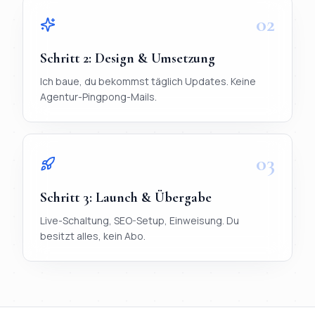
02
Schritt
2
:
Design & Umsetzung
Ich baue, du bekommst täglich Updates. Keine
Agentur-Pingpong-Mails.
03
Schritt
3
:
Launch & Übergabe
Live-Schaltung, SEO-Setup, Einweisung. Du
besitzt alles, kein Abo.
TL;DR
Ablauf in 3 Schritten:
1) Briefing per WhatsApp (< 20 Mi