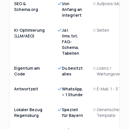
SEO &
Von
Aufpreis-Modul
Schema.org
Anfang an
integriert
KI-Optimierung
Ja |
Selten
(LLM/AEO)
llms.txt,
FAQ-
Schema,
Tabellen
Eigentum am
Du besitzt
Lizenz /
Code
alles
Wartungsvertra
Antwortzeit
WhatsApp,
E-Mail, 1 - 3 Tage
< 1 Stunde
Lokaler Bezug
Speziell
Generisches
Regensburg
für Bayern
Template