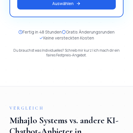
Auswählen
Fertig in 48 Stunden
Gratis Änderungsrunden
Keine versteckten Kosten
Du brauchst was Individuelles? Schreib mir kurz | ich mach dir ein
faires Festpreis-Angebot.
VERGLEICH
Mihajlo Systems vs. andere
KI-
Chatbot
-Anbieter in