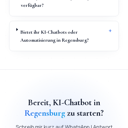
verfügbar?
+
Bietet ihr KI-Chatbots oder
Automatisierung in Regensburg?
TL;DR
Schnellantwort:
KI-Chatbot
in
Regensburg
kostet ab
2
Bereit,
KI-Chatbot
in
Regensburg
zu starten?
Schreib mir kurz auf WhatsApp | Antwort