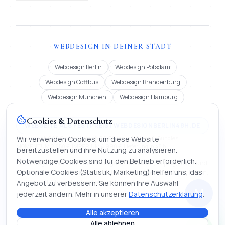
WEBDESIGN IN DEINER STADT
Webdesign Berlin
Webdesign Potsdam
Webdesign Cottbus
Webdesign Brandenburg
Webdesign München
Webdesign Hamburg
Cookies & Datenschutz
WEBSEITE ALS FESTPREIS | WEBDESIGNBERLIN48H.DE
Festpreis ab 900 € oder Miete ab 99 €/Monat (12 Mon.). Bundles
Wir verwenden Cookies, um diese Website
MOMENTUM 2.850 €, IMPERIUM 4.990 €. Lieferung in 48 h.
bereitzustellen und ihre Nutzung zu analysieren.
Notwendige Cookies sind für den Betrieb erforderlich.
Auch tätig in Köln, Frankfurt, Stuttgart, Düsseldorf, Leipzig, Dortmund,
Optionale Cookies (Statistik, Marketing) helfen uns, das
Bremen, Dresden, Hannover und Nürnberg | Webseite erstellen lassen,
KI-Chatbot entwickeln und digitale Firmenmappen.
Angebot zu verbessern. Sie können Ihre Auswahl
M
jederzeit ändern. Mehr in unserer
Datenschutzerklärung
.
Alle akzeptieren
©
2026
Mihajlo Systems.
Webentwicklung, KI & Automatisierung. Alle
Alle ablehnen