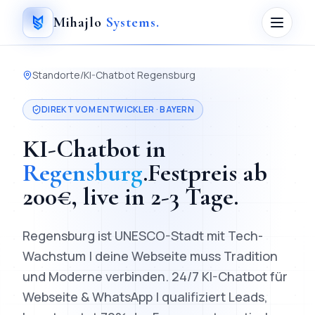
Mihajlo
Systems
.
Standorte
/
KI-Chatbot
Regensburg
DIREKT VOM ENTWICKLER ·
BAYERN
KI-Chatbot
in
Regensburg
.
Festpreis ab
200
€, live in
2-3 Tage
.
Regensburg ist UNESCO-Stadt mit Tech-
Wachstum | deine Webseite muss Tradition
und Moderne verbinden.
24/7 KI-Chatbot für
Webseite & WhatsApp | qualifiziert Leads,