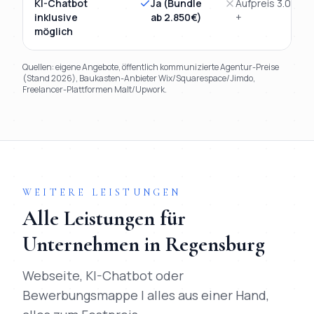
KI-Chatbot
Ja (Bundle
Aufpreis 3.000€
inklusive
ab 2.850€)
+
möglich
Quellen: eigene Angebote, öffentlich kommunizierte Agentur-Preise
(Stand 2026), Baukasten-Anbieter Wix/Squarespace/Jimdo,
Freelancer-Plattformen Malt/Upwork.
TL;DR
Kurz:
Mihajlo Systems gewinnt in 9 von 9 Kriterien gegen
WEITERE LEISTUNGEN
Alle Leistungen für
Unternehmen in
Regensburg
Webseite, KI-Chatbot oder
Bewerbungsmappe | alles aus einer Hand,