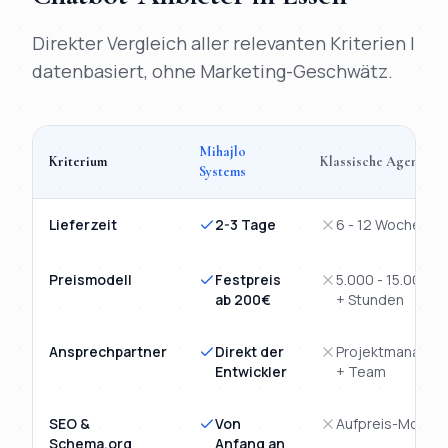
Direkter Vergleich aller relevanten Kriterien |
datenbasiert, ohne Marketing-Geschwätz.
Mihajlo
Kriterium
Klassische Agentur
Systems
Vergleich
KI-Chatbot
Essen
: Mihajlo Systems versus klassisch
Lieferzeit
2-3 Tage
6 - 12 Wochen
Preismodell
Festpreis
5.000 - 15.000€
ab 200€
+ Stunden
Ansprechpartner
Direkt der
Projektmanager
Entwickler
+ Team
SEO &
Von
Aufpreis-Modul
Schema.org
Anfang an