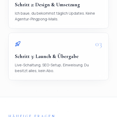
Schritt
2
:
Design & Umsetzung
Ich baue, du bekommst täglich Updates. Keine
Agentur-Pingpong-Mails.
03
Schritt
3
:
Launch & Übergabe
Live-Schaltung, SEO-Setup, Einweisung. Du
besitzt alles, kein Abo.
TL;DR
Ablauf in 3 Schritten:
1) Briefing per WhatsApp (< 20 Mi
HÄUFIGE FRAGEN