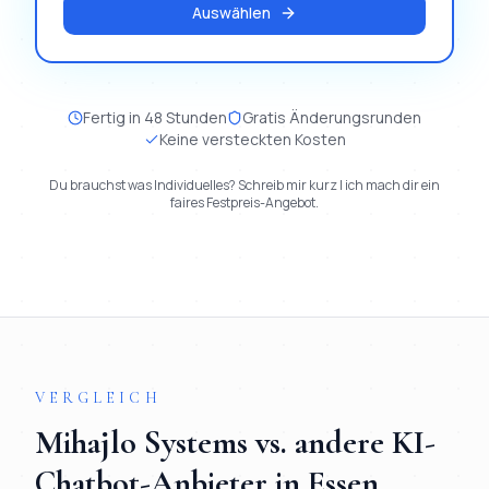
Auswählen
Fertig in 48 Stunden
Gratis Änderungsrunden
Keine versteckten Kosten
Du brauchst was Individuelles? Schreib mir kurz | ich mach dir ein
faires Festpreis-Angebot.
VERGLEICH
Mihajlo Systems vs. andere
KI-
Chatbot
-Anbieter in
Essen