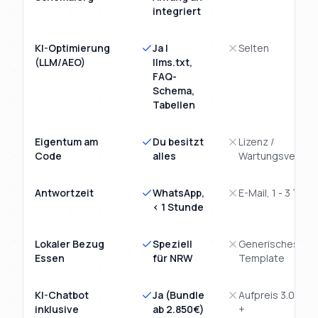
integriert
KI-Optimierung
Ja |
Selten
(LLM/AEO)
llms.txt,
FAQ-
Schema,
Tabellen
Eigentum am
Du besitzt
Lizenz /
Code
alles
Wartungsvertra
Antwortzeit
WhatsApp,
E-Mail, 1 - 3 Tage
< 1 Stunde
Lokaler Bezug
Speziell
Generisches
Essen
für NRW
Template
KI-Chatbot
Ja (Bundle
Aufpreis 3.000€
inklusive
ab 2.850€)
+