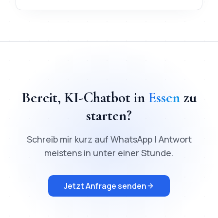
TL;DR
Schnellantwort:
KI-Chatbot
in
Essen
kostet ab
200
€ Fe
Bereit,
KI-Chatbot
in
Essen
zu
starten?
Schreib mir kurz auf WhatsApp | Antwort
meistens in unter einer Stunde.
Jetzt Anfrage senden