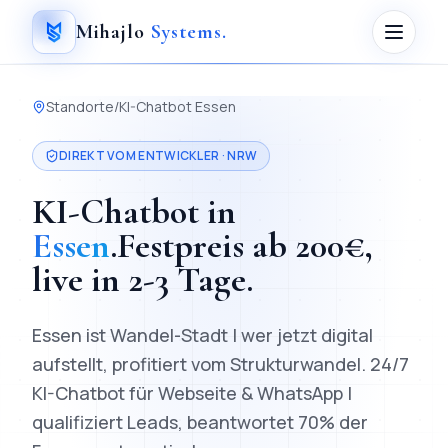
Mihajlo
Systems
.
Standorte
/
KI-Chatbot
Essen
DIREKT VOM ENTWICKLER ·
NRW
KI-Chatbot
in
Essen
.
Festpreis ab
200
€,
live in
2-3 Tage
.
Essen ist Wandel-Stadt | wer jetzt digital
aufstellt, profitiert vom Strukturwandel.
24/7
KI-Chatbot für Webseite & WhatsApp |
qualifiziert Leads, beantwortet 70% der