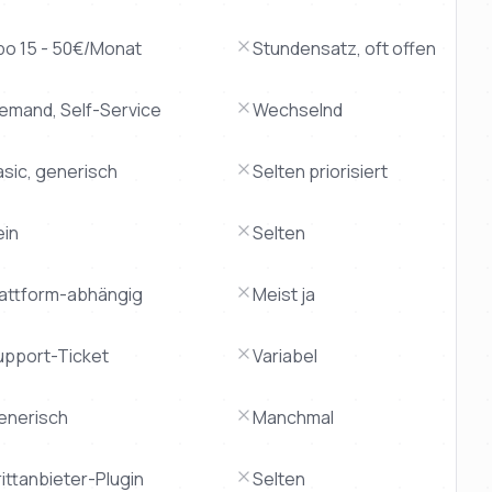
bo 15 - 50€/Monat
Stundensatz, oft offen
iemand, Self-Service
Wechselnd
asic, generisch
Selten priorisiert
ein
Selten
lattform-abhängig
Meist ja
upport-Ticket
Variabel
enerisch
Manchmal
ittanbieter-Plugin
Selten