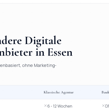
andere
Digitale
nbieter in
Essen
atenbasiert, ohne Marketing-
Klassische Agentur
Bauk
ystems versus klassische Agentur, Baukasten-Tool und Freelan
6 - 12 Wochen
D