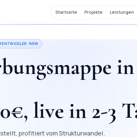
Startseite
Projekte
Leistungen
M ENTWICKLER ·
NRW
erbungsmappe
in
00
€, live in
2-3 T
fstellt, profitiert vom Strukturwandel.