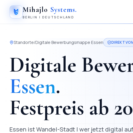
Mihajlo
Systems
.
BERLIN | DEUTSCHLAND
Standorte
/
Digitale Bewerbungsmappe
Essen
DIREKT VO
Digitale Bew
Essen
.
Festpreis ab
2
Essen ist Wandel-Stadt | wer jetzt digital au