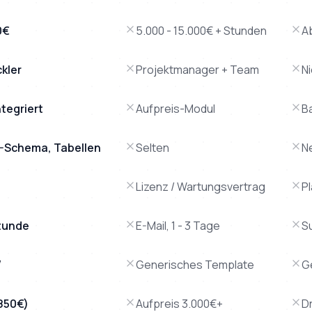
0€
5.000 - 15.000€ + Stunden
A
ckler
Projektmanager + Team
N
tegriert
Aufpreis-Modul
B
AQ-Schema, Tabellen
Selten
N
Lizenz / Wartungsvertrag
P
tunde
E-Mail, 1 - 3 Tage
S
W
Generisches Template
G
.850€)
Aufpreis 3.000€+
Dr