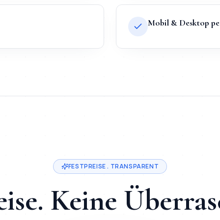
Mobil & Desktop pe
ystems heißt Festpreis ab
200
€, Lieferung in
2-3 Tage
, direkt
Bewerbungsmappe
in
Essen
. Festpreis ab
200
€, Lieferung in
2-3
FESTPREISE . TRANSPARENT
eise. Keine Überra