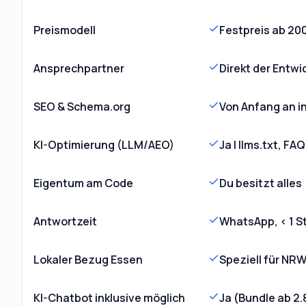
Preismodell
Festpreis ab 20
Ansprechpartner
Direkt der Entwi
SEO & Schema.org
Von Anfang an in
KI-Optimierung (LLM/AEO)
Ja | llms.txt, F
Eigentum am Code
Du besitzt alles
Antwortzeit
WhatsApp, < 1 S
Lokaler Bezug Essen
Speziell für NR
KI-Chatbot inklusive möglich
Ja (Bundle ab 2