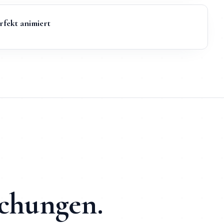
rfekt animiert
er Entwickler-Kontakt und SEO + KI-Optimierung ab Tag 1 | bes
 Tage
, 50+ Projekte umgesetzt, direkte Kommunikation per W
schungen.