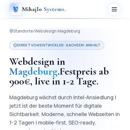
Mihajlo
Systems
.
Standorte
/
Webdesign
Magdeburg
DIREKT VOM ENTWICKLER ·
SACHSEN-ANHALT
Webdesign
in
Magdeburg
.
Festpreis ab
900
€, live in
1-2 Tage
.
Magdeburg wächst durch Intel-Ansiedlung |
jetzt ist der beste Moment für digitale
Sichtbarkeit.
Moderne, schnelle Webseiten in
1-2 Tagen | mobile-first, SEO-ready,