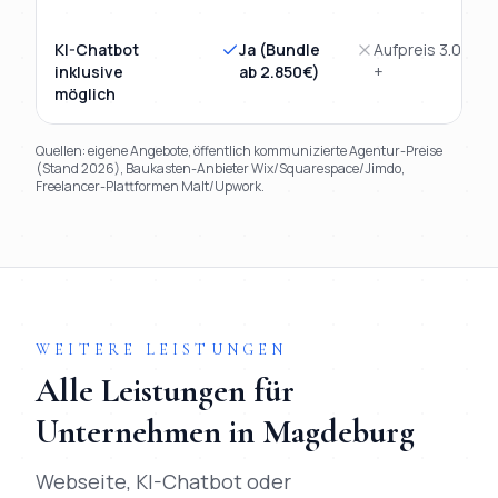
KI-Chatbot
Ja (Bundle
Aufpreis 3.000€
inklusive
ab 2.850€)
+
möglich
Quellen: eigene Angebote, öffentlich kommunizierte Agentur-Preise
(Stand 2026), Baukasten-Anbieter Wix/Squarespace/Jimdo,
Freelancer-Plattformen Malt/Upwork.
TL;DR
Kurz:
Mihajlo Systems gewinnt in 9 von 9 Kriterien gegen
WEITERE LEISTUNGEN
Alle Leistungen für
Unternehmen in
Magdeburg
Webseite, KI-Chatbot oder