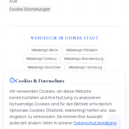
AGB
Cookie-Einstellungen
WEBDESIGN IN DEINER STADT
Webdesign Berlin
Webdesign Potsdam
Webdesign Cottbus
Webdesign Brandenburg
Webdesign München
Webdesign Hamburg
Cookies & Datenschutz
WEBSEITE ALS FESTPREIS | WEBDESIGNBERLIN48H.DE
Festpreis ab 900 € oder Miete ab 99 €/Monat (12 Mon.). Bundles
Wir verwenden Cookies, um diese Website
MOMENTUM 2.850 €, IMPERIUM 4.990 €. Lieferung in 48 h.
bereitzustellen und ihre Nutzung zu analysieren.
Notwendige Cookies sind für den Betrieb erforderlich.
Auch tätig in Köln, Frankfurt, Stuttgart, Düsseldorf, Leipzig, Dortmund,
Optionale Cookies (Statistik, Marketing) helfen uns, das
Bremen, Dresden, Hannover und Nürnberg | Webseite erstellen lassen,
KI-Chatbot entwickeln und digitale Firmenmappen.
Angebot zu verbessern. Sie können Ihre Auswahl
M
jederzeit ändern. Mehr in unserer
Datenschutzerklärung
.