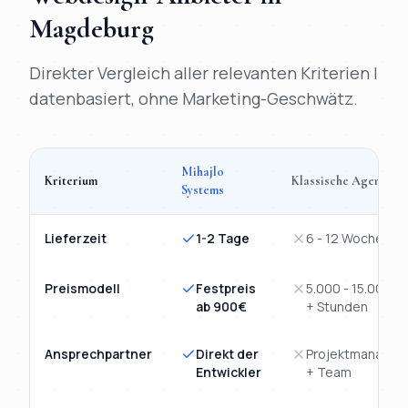
Magdeburg
Direkter Vergleich aller relevanten Kriterien |
datenbasiert, ohne Marketing-Geschwätz.
Mihajlo
Kriterium
Klassische Agentur
Systems
Vergleich
Webdesign
Magdeburg
: Mihajlo Systems versus kla
Lieferzeit
1-2 Tage
6 - 12 Wochen
Preismodell
Festpreis
5.000 - 15.000€
ab 900€
+ Stunden
Ansprechpartner
Direkt der
Projektmanager
Entwickler
+ Team