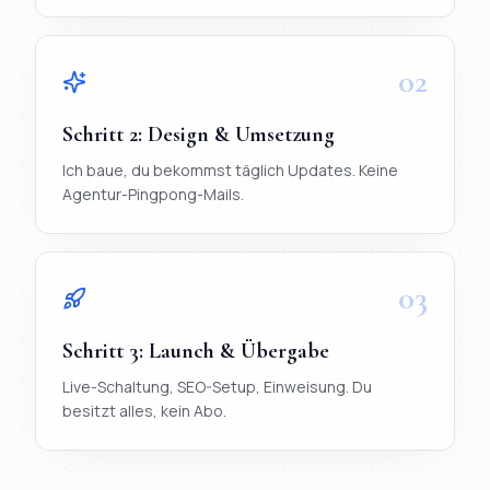
02
Schritt
2
:
Design & Umsetzung
Ich baue, du bekommst täglich Updates. Keine
Agentur-Pingpong-Mails.
03
Schritt
3
:
Launch & Übergabe
Live-Schaltung, SEO-Setup, Einweisung. Du
besitzt alles, kein Abo.
TL;DR
Ablauf in 3 Schritten:
1) Briefing per WhatsApp (< 20 Mi