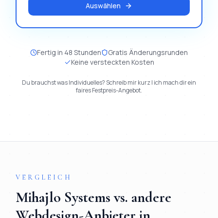
Auswählen
Fertig in 48 Stunden
Gratis Änderungsrunden
Keine versteckten Kosten
Du brauchst was Individuelles? Schreib mir kurz | ich mach dir ein
faires Festpreis-Angebot.
VERGLEICH
Mihajlo Systems vs. andere
Webdesign
-Anbieter in