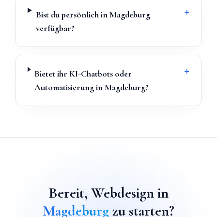
+
Bist du persönlich in Magdeburg
verfügbar?
+
Bietet ihr KI-Chatbots oder
Automatisierung in Magdeburg?
TL;DR
Schnellantwort:
Webdesign
in
Magdeburg
kostet ab
90
Bereit,
Webdesign
in
Magdeburg
zu starten?