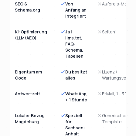
SEO &
Von
Aufpreis-Modul
Schema.org
Anfang an
integriert
KI-Optimierung
Ja |
Selten
(LLM/AEO)
llms.txt,
FAQ-
Schema,
Tabellen
Eigentum am
Du besitzt
Lizenz /
Code
alles
Wartungsvertra
Antwortzeit
WhatsApp,
E-Mail, 1 - 3 Tage
< 1 Stunde
Lokaler Bezug
Speziell
Generisches
Magdeburg
für
Template
Sachsen-
Anhalt