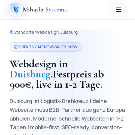
Mihajlo
Systems
.
Standorte
/
Webdesign
Duisburg
DIREKT VOM ENTWICKLER ·
NRW
Webdesign
in
Duisburg
.
Festpreis ab
900
€, live in
1-2 Tage
.
Duisburg ist Logistik-Drehkreuz | deine
Webseite muss B2B-Partner aus ganz Europa
abholen.
Moderne, schnelle Webseiten in 1-2
Tagen | mobile-first, SEO-ready, conversion-