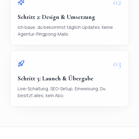
02
Schritt
2
:
Design & Umsetzung
Ich baue, du bekommst täglich Updates. Keine
Agentur-Pingpong-Mails.
03
Schritt
3
:
Launch & Übergabe
Live-Schaltung, SEO-Setup, Einweisung. Du
besitzt alles, kein Abo.
TL;DR
Ablauf in 3 Schritten:
1) Briefing per WhatsApp (< 20 Mi