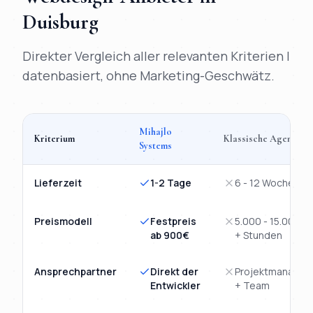
Duisburg
Direkter Vergleich aller relevanten Kriterien |
datenbasiert, ohne Marketing-Geschwätz.
Mihajlo
Kriterium
Klassische Agentur
Systems
Vergleich
Webdesign
Duisburg
: Mihajlo Systems versus klassi
Lieferzeit
1-2 Tage
6 - 12 Wochen
Preismodell
Festpreis
5.000 - 15.000€
ab 900€
+ Stunden
Ansprechpartner
Direkt der
Projektmanager
Entwickler
+ Team