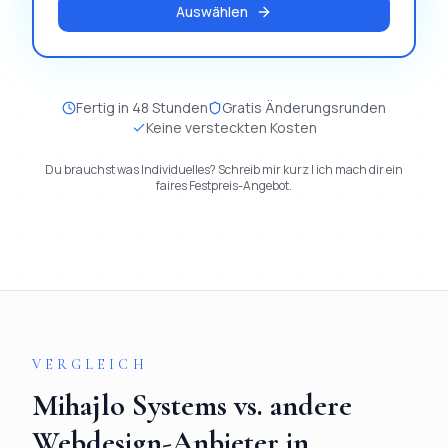
Auswählen
Fertig in 48 Stunden
Gratis Änderungsrunden
Keine versteckten Kosten
Du brauchst was Individuelles? Schreib mir kurz | ich mach dir ein
faires Festpreis-Angebot.
VERGLEICH
Mihajlo Systems vs. andere
Webdesign
-Anbieter in