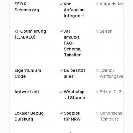
SEO &
Von
Aufpreis-Modul
Schema.org
Anfang an
integriert
KI-Optimierung
Ja |
Selten
(LLM/AEO)
llms.txt,
FAQ-
Schema,
Tabellen
Eigentum am
Du besitzt
Lizenz /
Code
alles
Wartungsvertra
Antwortzeit
WhatsApp,
E-Mail, 1 - 3 Tage
< 1 Stunde
Lokaler Bezug
Speziell
Generisches
Duisburg
für NRW
Template