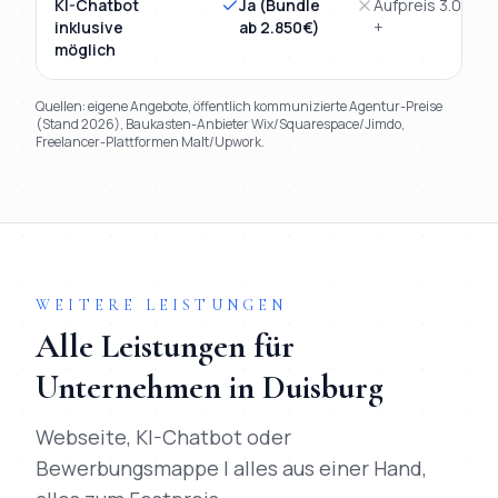
KI-Chatbot
Ja (Bundle
Aufpreis 3.000€
inklusive
ab 2.850€)
+
möglich
Quellen: eigene Angebote, öffentlich kommunizierte Agentur-Preise
(Stand 2026), Baukasten-Anbieter Wix/Squarespace/Jimdo,
Freelancer-Plattformen Malt/Upwork.
TL;DR
Kurz:
Mihajlo Systems gewinnt in 9 von 9 Kriterien gegen
WEITERE LEISTUNGEN
Alle Leistungen für
Unternehmen in
Duisburg
Webseite, KI-Chatbot oder
Bewerbungsmappe | alles aus einer Hand,