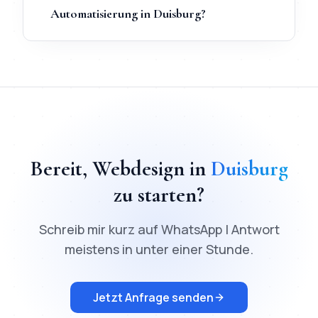
Automatisierung in Duisburg?
TL;DR
Schnellantwort:
Webdesign
in
Duisburg
kostet ab
900
€
Bereit,
Webdesign
in
Duisburg
zu starten?
Schreib mir kurz auf WhatsApp | Antwort
meistens in unter einer Stunde.
Jetzt Anfrage senden