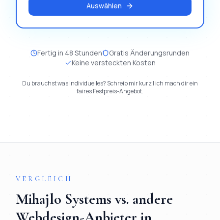
Auswählen
Fertig in 48 Stunden
Gratis Änderungsrunden
Keine versteckten Kosten
Du brauchst was Individuelles? Schreib mir kurz | ich mach dir ein
faires Festpreis-Angebot.
VERGLEICH
Mihajlo Systems vs. andere
Webdesign
-Anbieter in