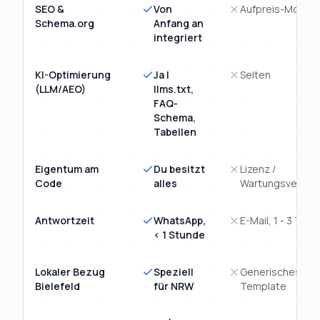
SEO &
Von
Aufpreis-Modul
Schema.org
Anfang an
integriert
KI-Optimierung
Ja |
Selten
(LLM/AEO)
llms.txt,
FAQ-
Schema,
Tabellen
Eigentum am
Du besitzt
Lizenz /
Code
alles
Wartungsvertra
Antwortzeit
WhatsApp,
E-Mail, 1 - 3 Tage
< 1 Stunde
Lokaler Bezug
Speziell
Generisches
Bielefeld
für NRW
Template