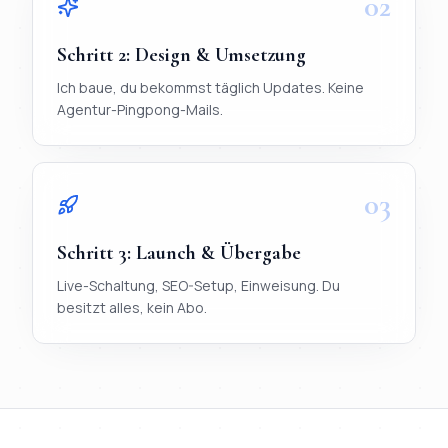
02
Schritt
2
:
Design & Umsetzung
Ich baue, du bekommst täglich Updates. Keine
Agentur-Pingpong-Mails.
03
Schritt
3
:
Launch & Übergabe
Live-Schaltung, SEO-Setup, Einweisung. Du
besitzt alles, kein Abo.
TL;DR
Ablauf in 3 Schritten:
1) Briefing per WhatsApp (< 20 Mi