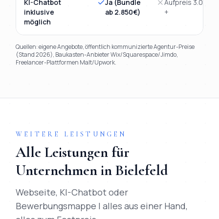
KI-Chatbot
Ja (Bundle
Aufpreis 3.000€
inklusive
ab 2.850€)
+
möglich
Quellen: eigene Angebote, öffentlich kommunizierte Agentur-Preise
(Stand 2026), Baukasten-Anbieter Wix/Squarespace/Jimdo,
Freelancer-Plattformen Malt/Upwork.
TL;DR
Kurz:
Mihajlo Systems gewinnt in 9 von 9 Kriterien gegen
WEITERE LEISTUNGEN
Alle Leistungen für
Unternehmen in
Bielefeld
Webseite, KI-Chatbot oder
Bewerbungsmappe | alles aus einer Hand,