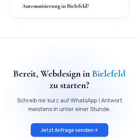
Automatisierung in Bielefeld?
TL;DR
Schnellantwort:
Webdesign
in
Bielefeld
kostet ab
900
€
Bereit,
Webdesign
in
Bielefeld
zu starten?
Schreib mir kurz auf WhatsApp | Antwort
meistens in unter einer Stunde.
Jetzt Anfrage senden