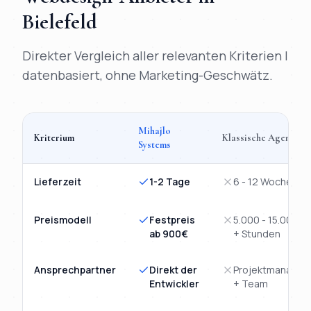
Bielefeld
Direkter Vergleich aller relevanten Kriterien |
datenbasiert, ohne Marketing-Geschwätz.
Mihajlo
Kriterium
Klassische Agentur
Systems
Vergleich
Webdesign
Bielefeld
: Mihajlo Systems versus klassi
Lieferzeit
1-2 Tage
6 - 12 Wochen
Preismodell
Festpreis
5.000 - 15.000€
ab 900€
+ Stunden
Ansprechpartner
Direkt der
Projektmanager
Entwickler
+ Team