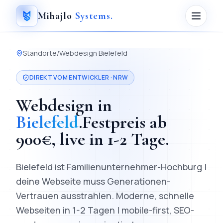
Mihajlo
Systems
.
Standorte
/
Webdesign
Bielefeld
DIREKT VOM ENTWICKLER ·
NRW
Webdesign
in
Bielefeld
.
Festpreis ab
900
€, live in
1-2 Tage
.
Bielefeld ist Familienunternehmer-Hochburg |
deine Webseite muss Generationen-
Vertrauen ausstrahlen.
Moderne, schnelle
Webseiten in 1-2 Tagen | mobile-first, SEO-