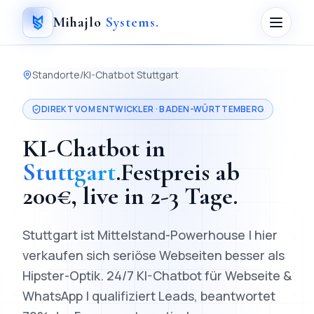
Mihajlo
Systems
.
Standorte
/
KI-Chatbot
Stuttgart
DIREKT VOM ENTWICKLER ·
BADEN-WÜRTTEMBERG
KI-Chatbot
in
Stuttgart
.
Festpreis ab
200
€, live in
2-3 Tage
.
Stuttgart ist Mittelstand-Powerhouse | hier
verkaufen sich seriöse Webseiten besser als
Hipster-Optik.
24/7 KI-Chatbot für Webseite &
WhatsApp | qualifiziert Leads, beantwortet