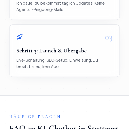
Ich baue, du bekommst täglich Updates. Keine
Agentur-Pingpong-Mails.
03
Schritt
3
:
Launch & Übergabe
Live-Schaltung, SEO-Setup, Einweisung. Du
besitzt alles, kein Abo.
TL;DR
Ablauf in 3 Schritten:
1) Briefing per WhatsApp (< 20 Mi
HÄUFIGE FRAGEN
FAQ zu
KI-Chatbot
in
Stuttgart