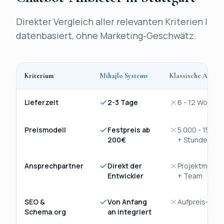
Direkter Vergleich aller relevanten Kriterien |
datenbasiert, ohne Marketing-Geschwätz.
Kriterium
Mihajlo Systems
Klassische Agent
Vergleich
KI-Chatbot
Stuttgart
: Mihajlo Systems versus klassi
Lieferzeit
2-3 Tage
6 - 12 Wochen
Preismodell
Festpreis ab
5.000 - 15.00
200€
+ Stunden
Ansprechpartner
Direkt der
Projektmanag
Entwickler
+ Team
SEO &
Von Anfang
Aufpreis-Mod
Schema.org
an integriert