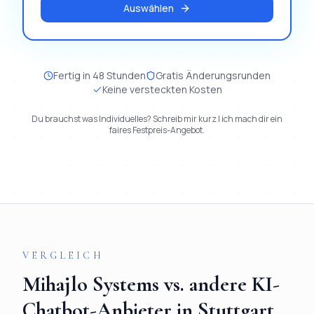
Auswählen
Fertig in 48 Stunden
Gratis Änderungsrunden
Keine versteckten Kosten
Du brauchst was Individuelles? Schreib mir kurz | ich mach dir ein
faires Festpreis-Angebot.
VERGLEICH
Mihajlo Systems vs. andere
KI-
Chatbot
-Anbieter in
Stuttgart