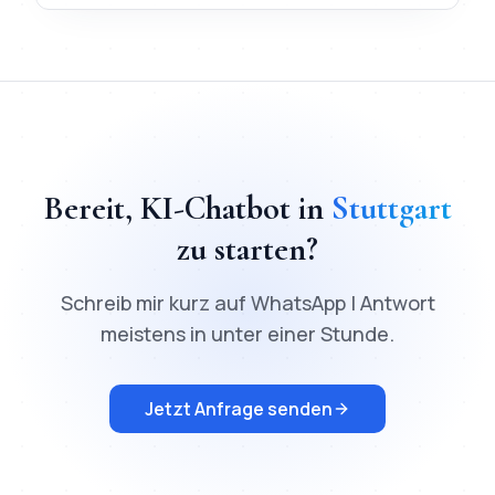
TL;DR
Schnellantwort:
KI-Chatbot
in
Stuttgart
kostet ab
200
€
Bereit,
KI-Chatbot
in
Stuttgart
zu starten?
Schreib mir kurz auf WhatsApp | Antwort
meistens in unter einer Stunde.
Jetzt Anfrage senden