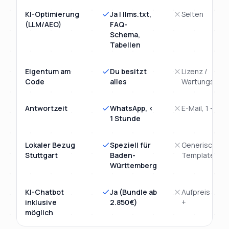
KI-Optimierung
Ja | llms.txt,
Selten
(LLM/AEO)
FAQ-
Schema,
Tabellen
Eigentum am
Du besitzt
Lizenz /
Code
alles
Wartungsvert
Antwortzeit
WhatsApp, <
E-Mail, 1 - 3 T
1 Stunde
Lokaler Bezug
Speziell für
Generisches
Stuttgart
Baden-
Template
Württemberg
KI-Chatbot
Ja (Bundle ab
Aufpreis 3.00
inklusive
2.850€)
+
möglich