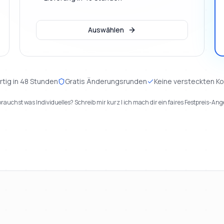
Auswählen
rtig in 48 Stunden
Gratis Änderungsrunden
Keine versteckten K
rauchst was Individuelles? Schreib mir kurz | ich mach dir ein faires Festpreis-Ang