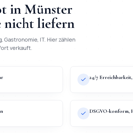
t
in
Münster
nicht liefern
g, Gastronomie, IT
. Hier zählen
fort verkauft.
ar
24/7 Erreichbarkei
en
DSGVO-konform, Ho