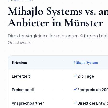
Mihajlo Systems vs. 
Anbieter in
Münster
Direkter Vergleich aller relevanten Kriterien | d
Geschwätz.
Kriterium
Mihajlo Systems
Vergleich
KI-Chatbot
Münster
: Mihajlo Systems versus k
Lieferzeit
2-3 Tage
Preismodell
Festpreis ab 20
Ansprechpartner
Direkt der Entwi