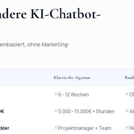
andere
KI-Chatbot
-
atenbasiert, ohne Marketing-
Klassische Agentur
Bauk
lassische Agentur, Baukasten-Tool und Freelancer.
6 - 12 Wochen
D
0€
5.000 - 15.000€ + Stunden
A
ckler
Projektmanager + Team
N