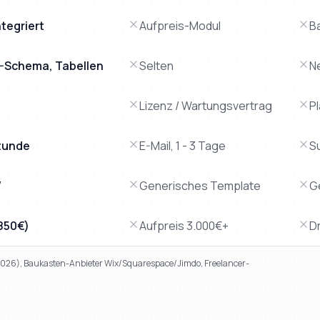
tegriert
Aufpreis-Modul
B
AQ-Schema, Tabellen
Selten
N
Lizenz / Wartungsvertrag
P
tunde
E-Mail, 1 - 3 Tage
S
W
Generisches Template
G
.850€)
Aufpreis 3.000€+
Dr
 2026), Baukasten-Anbieter Wix/Squarespace/Jimdo, Freelancer-
 klassische Agenturen, Baukasten-Tools und den Freelancer-D