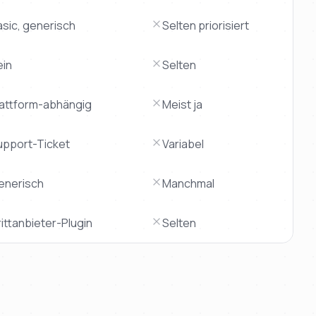
asic, generisch
Selten priorisiert
ein
Selten
lattform-abhängig
Meist ja
upport-Ticket
Variabel
enerisch
Manchmal
ittanbieter-Plugin
Selten
urchschnitt | besonders bei Lieferzeit (
2-3 Tage
), Festpreis 