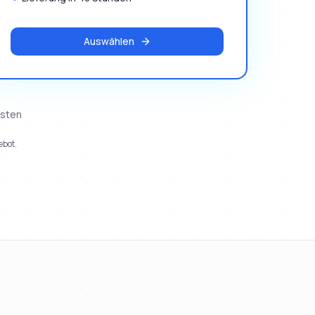
Auswählen
osten
ebot.