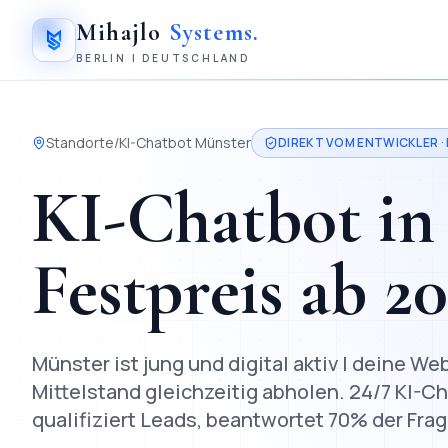
Mihajlo
Systems
.
BERLIN | DEUTSCHLAND
Standorte
/
KI-Chatbot
Münster
DIREKT VOM ENTWICKLER ·
KI-Chatbot
i
Festpreis ab
2
Münster ist jung und digital aktiv | deine 
Mittelstand gleichzeitig abholen.
24/7 KI-Ch
qualifiziert Leads, beantwortet 70% der Fra