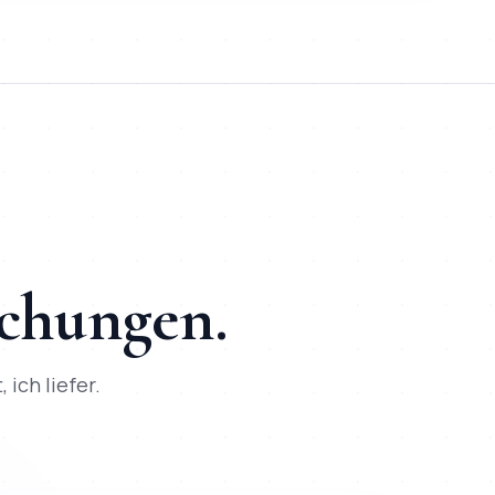
ontakt und SEO + KI-Optimierung ab Tag 1 | besser passend zu
jekte umgesetzt, direkte Kommunikation per WhatsApp, SEO + 
schungen.
 ich liefer.