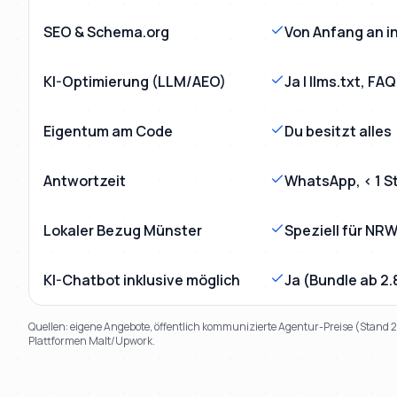
SEO & Schema.org
Von Anfang an in
KI-Optimierung (LLM/AEO)
Ja | llms.txt, F
Eigentum am Code
Du besitzt alles
Antwortzeit
WhatsApp, < 1 S
Lokaler Bezug Münster
Speziell für NR
KI-Chatbot inklusive möglich
Ja (Bundle ab 2
Quellen: eigene Angebote, öffentlich kommunizierte Agentur-Preise (Stand
Plattformen Malt/Upwork.
TL;DR
Kurz:
Mihajlo Systems gewinnt in 9 von 9 Kriterien gegen