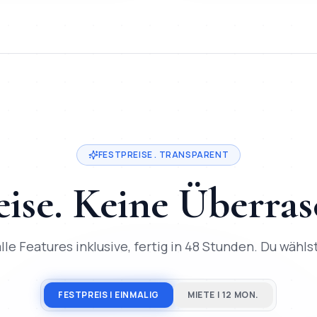
estpreis ab
200
€, Lieferung in
2-3 Tage
, direkter Entwickler-K
in
Münster
. Festpreis ab
200
€, Lieferung in
2-3 Tage
, 50+ Pro
FESTPREISE . TRANSPARENT
eise. Keine Überra
lle Features inklusive, fertig in 48 Stunden. Du wählst,
FESTPREIS | EINMALIG
MIETE | 12 MON.