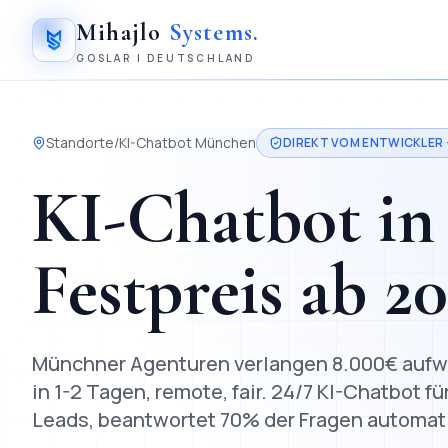
Mihajlo
Systems
.
GOSLAR | DEUTSCHLAND
Standorte
/
KI-Chatbot
München
DIREKT VOM ENTWICKLER 
KI-Chatbot
i
Festpreis ab
2
Münchner Agenturen verlangen 8.000€ aufwärt
in 1-2 Tagen, remote, fair.
24/7 KI-Chatbot fü
Leads, beantwortet 70% der Fragen automat