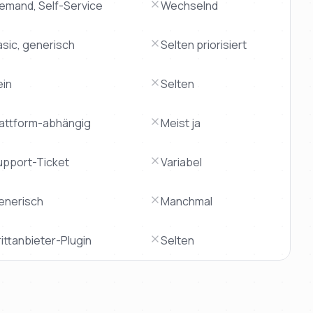
iemand, Self-Service
Wechselnd
asic, generisch
Selten priorisiert
ein
Selten
lattform-abhängig
Meist ja
upport-Ticket
Variabel
enerisch
Manchmal
ittanbieter-Plugin
Selten