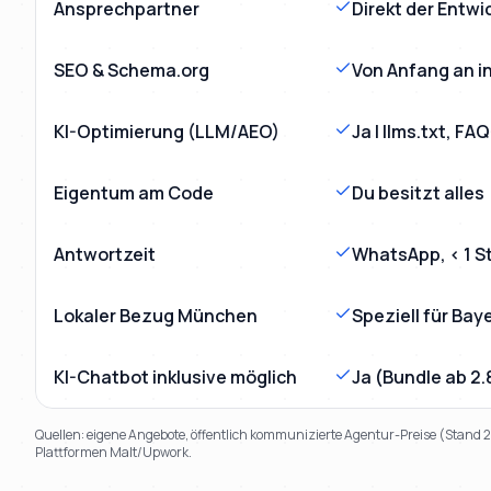
Ansprechpartner
Direkt der Entwi
SEO & Schema.org
Von Anfang an in
KI-Optimierung (LLM/AEO)
Ja | llms.txt, F
Eigentum am Code
Du besitzt alles
Antwortzeit
WhatsApp, < 1 S
Lokaler Bezug München
Speziell für Bay
KI-Chatbot inklusive möglich
Ja (Bundle ab 2
Quellen: eigene Angebote, öffentlich kommunizierte Agentur-Preise (Stand
Plattformen Malt/Upwork.
TL;DR