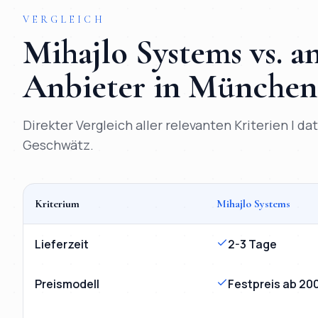
VERGLEICH
Mihajlo Systems vs. 
Anbieter in
München
Direkter Vergleich aller relevanten Kriterien | d
Geschwätz.
Kriterium
Mihajlo Systems
Vergleich
KI-Chatbot
München
: Mihajlo Systems versus 
Lieferzeit
2-3 Tage
Preismodell
Festpreis ab 20