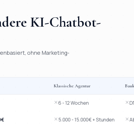
andere
KI-Chatbot
-
atenbasiert, ohne Marketing-
Klassische Agentur
Bauk
klassische Agentur, Baukasten-Tool und Freelancer.
6 - 12 Wochen
D
0€
5.000 - 15.000€ + Stunden
A