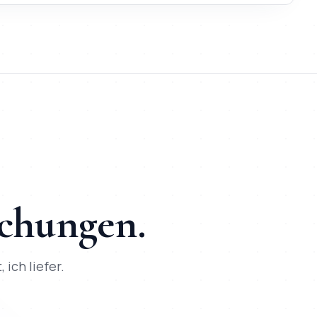
Kontakt und SEO + KI-Optimierung ab Tag 1 | besser passend zu
ojekte umgesetzt, direkte Kommunikation per WhatsApp, SEO +
schungen.
 ich liefer.