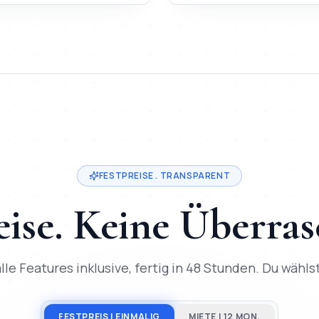
estpreis ab
200
€, Lieferung in
2-3 Tage
, direkter Entwickler-
in
München
. Festpreis ab
200
€, Lieferung in
2-3 Tage
, 50+ Pr
FESTPREISE . TRANSPARENT
eise. Keine Überra
lle Features inklusive, fertig in 48 Stunden. Du wählst,
FESTPREIS | EINMALIG
MIETE | 12 MON.