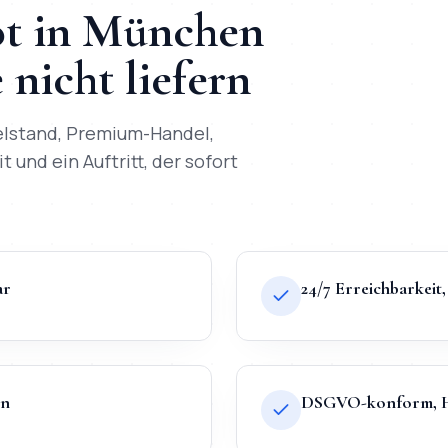
t
in
München
nicht liefern
telstand, Premium-Handel,
t und ein Auftritt, der sofort
ar
24/7 Erreichbarkei
en
DSGVO-konform, Ho