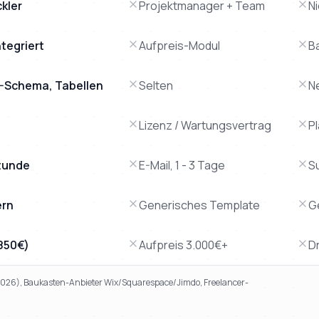
ckler
Projektmanager + Team
N
tegriert
Aufpreis-Modul
B
AQ-Schema, Tabellen
Selten
N
Lizenz / Wartungsvertrag
P
tunde
E-Mail, 1 - 3 Tage
S
ern
Generisches Template
G
.850€)
Aufpreis 3.000€+
Dr
 2026), Baukasten-Anbieter Wix/Squarespace/Jimdo, Freelancer-