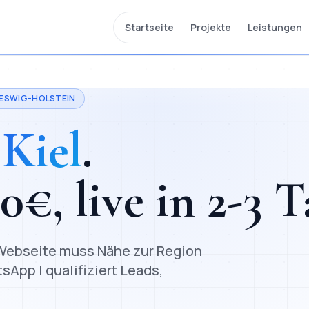
Startseite
Projekte
Leistungen
ESWIG-HOLSTEIN
n
Kiel
.
00
€, live in
2-3 T
e Webseite muss Nähe zur Region
App | qualifiziert Leads,