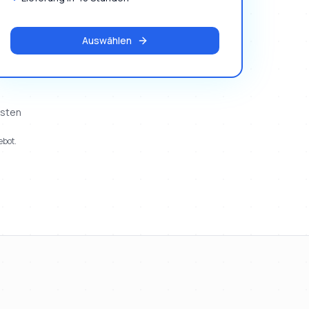
Auswählen
osten
ebot.