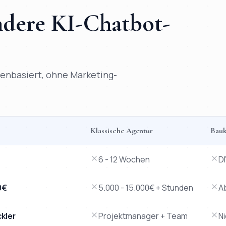
andere
KI-Chatbot
-
atenbasiert, ohne Marketing-
Klassische Agentur
Bauk
sche Agentur, Baukasten-Tool und Freelancer.
6 - 12 Wochen
D
0€
5.000 - 15.000€ + Stunden
A
ckler
Projektmanager + Team
N