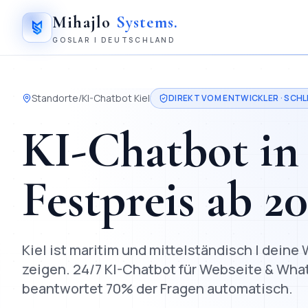
Mihajlo
Systems
.
GOSLAR | DEUTSCHLAND
Standorte
/
KI-Chatbot
Kiel
DIREKT VOM ENTWICKLER ·
SCHL
KI-Chatbot
i
Festpreis ab
2
Kiel ist maritim und mittelständisch | dein
zeigen.
24/7 KI-Chatbot für Webseite & Whats
beantwortet 70% der Fragen automatisch.