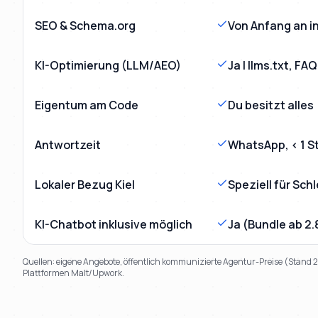
SEO & Schema.org
Von Anfang an in
KI-Optimierung (LLM/AEO)
Ja | llms.txt, F
Eigentum am Code
Du besitzt alles
Antwortzeit
WhatsApp, < 1 S
Lokaler Bezug Kiel
Speziell für Sch
KI-Chatbot inklusive möglich
Ja (Bundle ab 2
Quellen: eigene Angebote, öffentlich kommunizierte Agentur-Preise (Stand
Plattformen Malt/Upwork.
TL;DR
Kurz:
Mihajlo Systems gewinnt in 9 von 9 Kriterien gegen