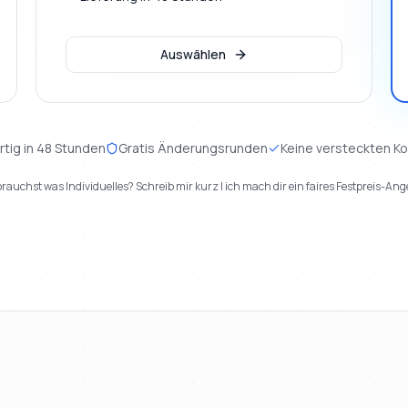
Auswählen
rtig in 48 Stunden
Gratis Änderungsrunden
Keine versteckten K
rauchst was Individuelles? Schreib mir kurz | ich mach dir ein faires Festpreis-Ang