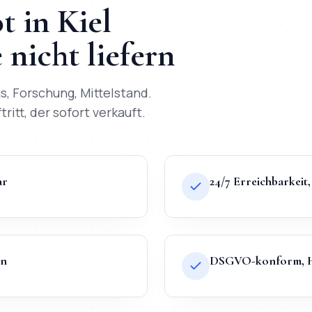
t
in
Kiel
nicht liefern
us, Forschung, Mittelstand
.
ritt, der sofort verkauft.
ar
24/7 Erreichbarkei
en
DSGVO-konform, Ho