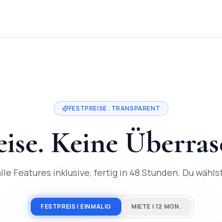
eis ab
200
€, Lieferung in
2-3 Tage
, direkter Entwickler-Kontak
in
Kiel
. Festpreis ab
200
€, Lieferung in
2-3 Tage
, 50+ Projekt
FESTPREISE . TRANSPARENT
eise. Keine Überra
lle Features inklusive, fertig in 48 Stunden. Du wählst,
FESTPREIS | EINMALIG
MIETE | 12 MON.