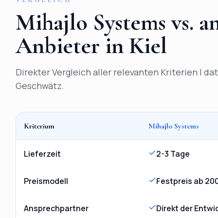
Mihajlo Systems vs. 
Anbieter in
Kiel
Direkter Vergleich aller relevanten Kriterien | d
Geschwätz.
Kriterium
Mihajlo Systems
Vergleich
KI-Chatbot
Kiel
: Mihajlo Systems versus klassi
Lieferzeit
2-3 Tage
Preismodell
Festpreis ab 20
Ansprechpartner
Direkt der Entwi