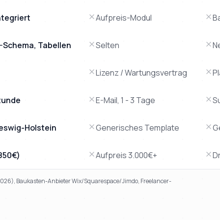
tegriert
Aufpreis-Modul
B
AQ-Schema, Tabellen
Selten
N
Lizenz / Wartungsvertrag
P
tunde
E-Mail, 1 - 3 Tage
S
leswig-Holstein
Generisches Template
G
.850€)
Aufpreis 3.000€+
Dr
 2026), Baukasten-Anbieter Wix/Squarespace/Jimdo, Freelancer-
 klassische Agenturen, Baukasten-Tools und den Freelancer-D