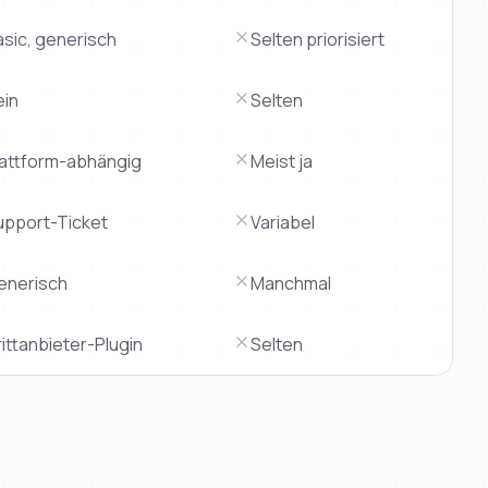
asic, generisch
Selten priorisiert
ein
Selten
lattform-abhängig
Meist ja
upport-Ticket
Variabel
enerisch
Manchmal
ittanbieter-Plugin
Selten
urchschnitt | besonders bei Lieferzeit (
2-3 Tage
), Festpreis 