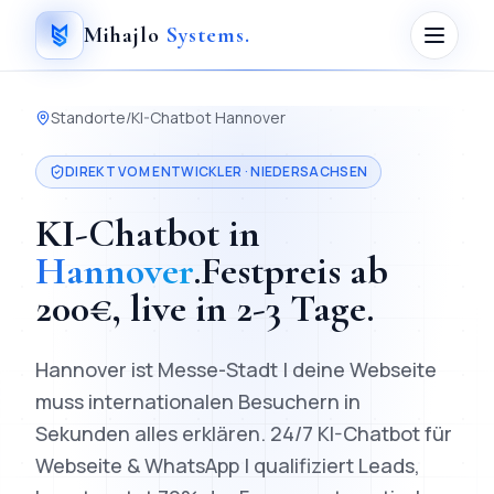
Mihajlo
Systems
.
Standorte
/
KI-Chatbot
Hannover
DIREKT VOM ENTWICKLER ·
NIEDERSACHSEN
KI-Chatbot
in
Hannover
.
Festpreis ab
200
€, live in
2-3 Tage
.
Hannover ist Messe-Stadt | deine Webseite
muss internationalen Besuchern in
Sekunden alles erklären.
24/7 KI-Chatbot für
Webseite & WhatsApp | qualifiziert Leads,