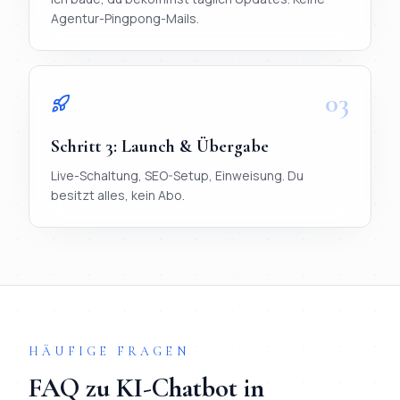
Agentur-Pingpong-Mails.
03
Schritt
3
:
Launch & Übergabe
Live-Schaltung, SEO-Setup, Einweisung. Du
besitzt alles, kein Abo.
TL;DR
Ablauf in 3 Schritten:
1) Briefing per WhatsApp (< 20 Mi
HÄUFIGE FRAGEN
FAQ zu
KI-Chatbot
in