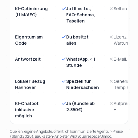
KI-Optimierung
Ja | llms.txt,
Selten
(LLM/AEO)
FAQ-Schema,
Tabellen
Eigentum am
Du besitzt
Lizenz /
Code
alles
Wartungsve
Antwortzeit
WhatsApp, < 1
E-Mail, 1 - 
Stunde
Lokaler Bezug
Speziell für
Generische
Hannover
Niedersachsen
Template
KI-Chatbot
Ja (Bundle ab
Aufpreis 3.
inklusive
2.850€)
+
möglich
Quellen: eigene Angebote, öffentlich kommunizierte Agentur-Preise
(Stand 2026), Baukasten-Anbieter Wix/Squarespace/Jimdo,