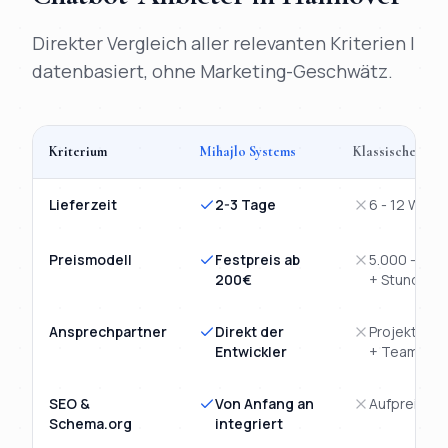
Direkter Vergleich aller relevanten Kriterien |
datenbasiert, ohne Marketing-Geschwätz.
Kriterium
Mihajlo Systems
Klassische Age
Vergleich
KI-Chatbot
Hannover
: Mihajlo Systems versus klassi
Lieferzeit
2-3 Tage
6 - 12 Woch
Preismodell
Festpreis ab
5.000 - 15.
200€
+ Stunden
Ansprechpartner
Direkt der
Projektman
Entwickler
+ Team
SEO &
Von Anfang an
Aufpreis-M
Schema.org
integriert