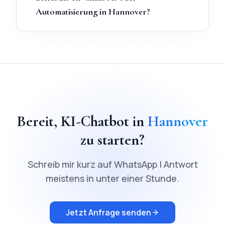
Automatisierung in Hannover?
TL;DR
Schnellantwort:
KI-Chatbot
in
Hannover
kostet ab
200
€
Bereit,
KI-Chatbot
in
Hannover
zu starten?
Schreib mir kurz auf WhatsApp | Antwort
meistens in unter einer Stunde.
Jetzt Anfrage senden