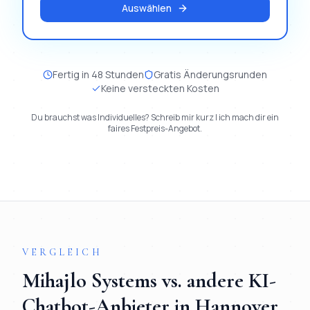
Auswählen
Fertig in 48 Stunden
Gratis Änderungsrunden
Keine versteckten Kosten
Du brauchst was Individuelles? Schreib mir kurz | ich mach dir ein
faires Festpreis-Angebot.
VERGLEICH
Mihajlo Systems vs. andere
KI-
Chatbot
-Anbieter in
Hannover