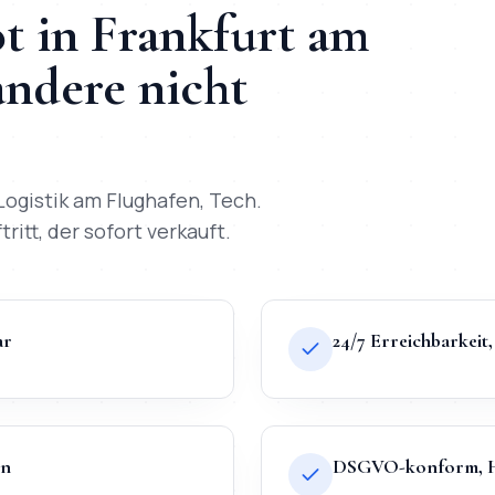
t
in
Frankfurt am
ndere nicht
Logistik am Flughafen, Tech
.
ritt, der sofort verkauft.
ar
24/7 Erreichbarkei
en
DSGVO-konform, Ho