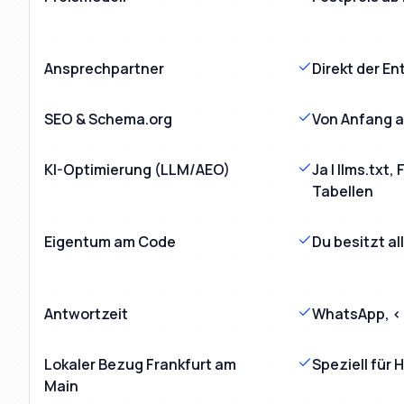
Ansprechpartner
Direkt der En
SEO & Schema.org
Von Anfang a
KI-Optimierung (LLM/AEO)
Ja | llms.txt
Tabellen
Eigentum am Code
Du besitzt al
Antwortzeit
WhatsApp, < 
Lokaler Bezug Frankfurt am
Speziell für
Main