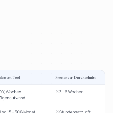
ukasten-Tool
Freelancer-Durchschnitt
DIY, Wochen
3 - 6 Wochen
Eigenaufwand
Abo 15 - 50€/Monat
Stundensatz, oft