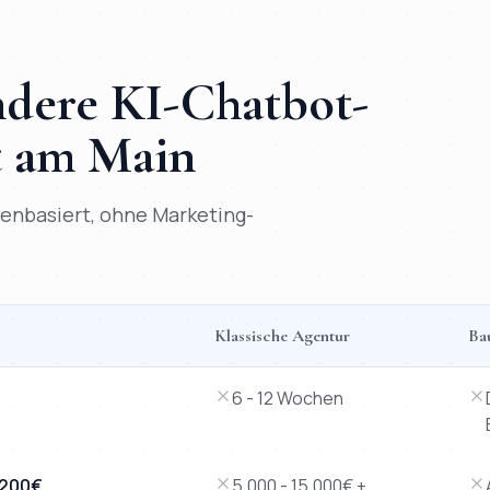
andere
KI-Chatbot
-
t am Main
atenbasiert, ohne Marketing-
Klassische Agentur
Ba
 versus klassische Agentur, Baukasten-Tool und Freelancer.
6 - 12 Wochen
 200€
5.000 - 15.000€ +