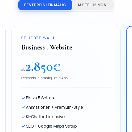
FESTPREIS | EINMALIG
MIETE | 12 MON.
BELIEBTE WAHL
Business . Website
2.850
€
ab
Festpreis . einmalig . kein Abo
Bis zu 5 Seiten
Animationen + Premium-Style
KI-Chatbot inklusive
SEO + Google Maps Setup