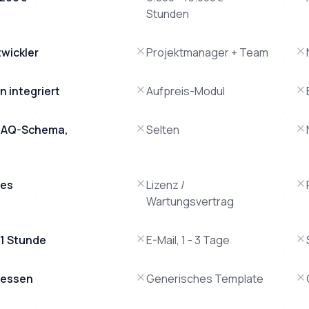
Stunden
twickler
Projektmanager + Team
n integriert
Aufpreis-Modul
, FAQ-Schema,
Selten
les
Lizenz /
Wartungsvertrag
1 Stunde
E-Mail, 1 - 3 Tage
 Hessen
Generisches Template