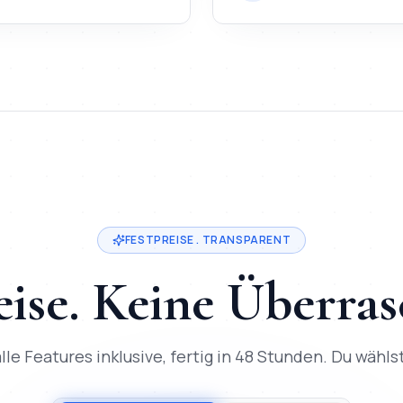
 heißt Festpreis ab
200
€, Lieferung in
2-3 Tage
, direkter Ent
in
Frankfurt am Main
. Festpreis ab
200
€, Lieferung in
2-3 Tage
FESTPREISE . TRANSPARENT
eise. Keine Überra
lle Features inklusive, fertig in 48 Stunden. Du wählst,