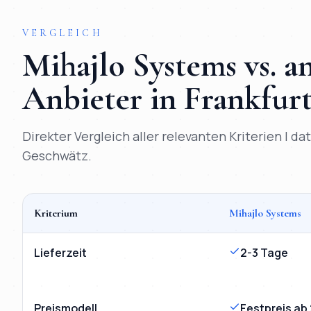
VERGLEICH
Mihajlo Systems vs. 
Anbieter in
Frankfur
Direkter Vergleich aller relevanten Kriterien | d
Geschwätz.
Kriterium
Mihajlo Systems
Vergleich
KI-Chatbot
Frankfurt am Main
: Mihajlo Systems
Lieferzeit
2-3 Tage
Preismodell
Festpreis ab