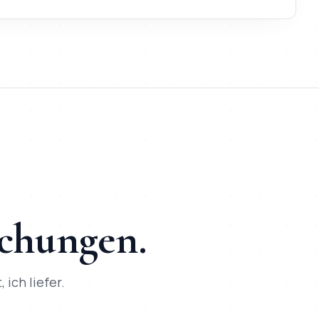
wickler-Kontakt und SEO + KI-Optimierung ab Tag 1 | besser p
, 50+ Projekte umgesetzt, direkte Kommunikation per WhatsAp
schungen.
 ich liefer.