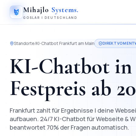
Mihajlo
Systems
.
GOSLAR | DEUTSCHLAND
Standorte
/
KI-Chatbot
Frankfurt am Main
DIREKT VOM ENTW
KI-Chatbot
i
Festpreis ab
2
Frankfurt zahlt für Ergebnisse | deine Webs
aufbauen.
24/7 KI-Chatbot für Webseite & Wh
beantwortet 70% der Fragen automatisch.