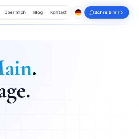
Über mich
Blog
Kontakt
Schreib mir
Main
.
age
.