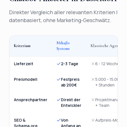
Direkter Vergleich aller relevanten Kriterien |
datenbasiert, ohne Marketing-Geschwätz.
Mihajlo
Kriterium
Klassische Agentur
Systems
Vergleich
KI-Chatbot
Düsseldorf
: Mihajlo Systems versus klas
Lieferzeit
2-3 Tage
6 - 12 Wochen
Preismodell
Festpreis
5.000 - 15.000€
ab 200€
+ Stunden
Ansprechpartner
Direkt der
Projektmanager
Entwickler
+ Team
SEO &
Von
Aufpreis-Modul
Schema.org
Anfang an