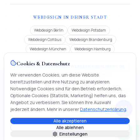
WEBDESIGN IN DEINER STADT
Webdesign Berlin
Webdesign Potsdam
Webdesign Cottbus
Webdesign Brandenburg
Webdesign München
Webdesign Hamburg
Cookies & Datenschutz
WEBSEITE ALS FESTPREIS | WEBDESIGNBERLIN48H.DE
Festpreis ab 900 € oder Miete ab 99 €/Monat (12 Mon.). Bundles
Wir verwenden Cookies, um diese Website
MOMENTUM 2.850 €, IMPERIUM 4.990 €. Lieferung in 48 h.
bereitzustellen und ihre Nutzung zu analysieren.
Notwendige Cookies sind für den Betrieb erforderlich.
Auch tätig in Köln, Frankfurt, Stuttgart, Düsseldorf, Leipzig, Dortmund,
Optionale Cookies (Statistik, Marketing) helfen uns, das
Bremen, Dresden, Hannover und Nürnberg | Webseite erstellen lassen,
KI-Chatbot entwickeln und digitale Firmenmappen.
Angebot zu verbessern. Sie können Ihre Auswahl
M
jederzeit ändern. Mehr in unserer
Datenschutzerklärung
.
Alle akzeptieren
©
2026
Mihajlo Systems.
Webentwicklung, KI & Automatisierung. Alle
Alle ablehnen
Rechte vorbehalten.
·
Stand
:
15. Mai 2026
Einstellungen