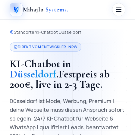
Mihajlo
Systems
.
Standorte
/
KI-Chatbot
Düsseldorf
DIREKT VOM ENTWICKLER ·
NRW
KI-Chatbot
in
Düsseldorf
.
Festpreis ab
200
€, live in
2-3 Tage
.
Düsseldorf ist Mode, Werbung, Premium |
deine Webseite muss diesen Anspruch sofort
spiegeln.
24/7 KI-Chatbot für Webseite &
WhatsApp | qualifiziert Leads, beantwortet