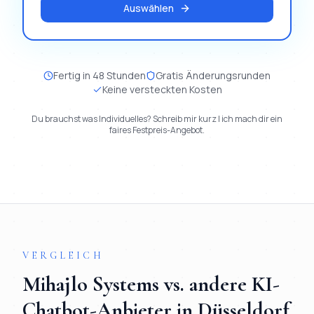
Auswählen
Fertig in 48 Stunden
Gratis Änderungsrunden
Keine versteckten Kosten
Du brauchst was Individuelles? Schreib mir kurz | ich mach dir ein
faires Festpreis-Angebot.
VERGLEICH
Mihajlo Systems vs. andere
KI-
Chatbot
-Anbieter in
Düsseldorf