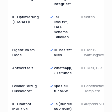
integriert
KI-Optimierung
Ja |
Selten
(LLM/AEO)
llms.txt,
FAQ-
Schema,
Tabellen
Eigentum am
Du besitzt
Lizenz /
Code
alles
Wartungsvertra
Antwortzeit
WhatsApp,
E-Mail, 1 - 3 Tage
< 1 Stunde
Lokaler Bezug
Speziell
Generisches
Düsseldorf
für NRW
Template
KI-Chatbot
Ja (Bundle
Aufpreis 3.000€
inklusive
ab 2.850€)
+