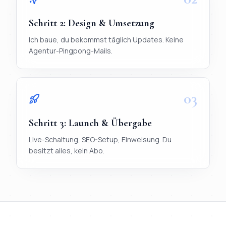
Schritt
2
:
Design & Umsetzung
Ich baue, du bekommst täglich Updates. Keine
Agentur-Pingpong-Mails.
03
Schritt
3
:
Launch & Übergabe
Live-Schaltung, SEO-Setup, Einweisung. Du
besitzt alles, kein Abo.
TL;DR
Ablauf in 3 Schritten:
1) Briefing per WhatsApp (< 20 Mi