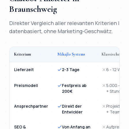
Braunschweig
Direkter Vergleich aller relevanten Kriterien |
datenbasiert, ohne Marketing-Geschwätz.
Kriterium
Mihajlo Systems
Klassische Age
Vergleich
KI-Chatbot
Braunschweig
: Mihajlo Systems versus kl
Lieferzeit
2-3 Tage
6 - 12 Woch
Preismodell
Festpreis ab
5.000 - 15.
200€
+ Stunden
Ansprechpartner
Direkt der
Projektman
Entwickler
+ Team
SEO &
Von Anfang an
Aufpreis-M