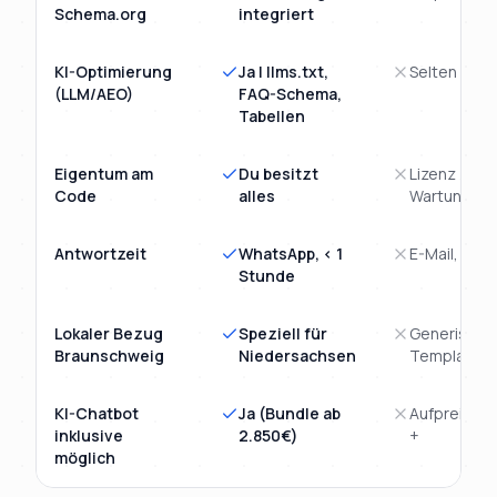
Schema.org
integriert
KI-Optimierung
Ja | llms.txt,
Selten
(LLM/AEO)
FAQ-Schema,
Tabellen
Eigentum am
Du besitzt
Lizenz /
Code
alles
Wartungsve
Antwortzeit
WhatsApp, < 1
E-Mail, 1 - 
Stunde
Lokaler Bezug
Speziell für
Generische
Braunschweig
Niedersachsen
Template
KI-Chatbot
Ja (Bundle ab
Aufpreis 3.
inklusive
2.850€)
+
möglich