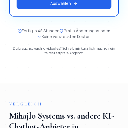
Auswählen
Fertig in 48 Stunden
Gratis Änderungsrunden
Keine versteckten Kosten
Du brauchst was Individuelles? Schreib mir kurz | ich mach dir ein
faires Festpreis-Angebot.
VERGLEICH
Mihajlo Systems vs. andere
KI-
Chatbot
-Anbieter in