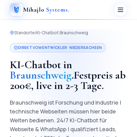
Mihajlo
Systems
.
Standorte
/
KI-Chatbot
Braunschweig
DIREKT VOM ENTWICKLER ·
NIEDERSACHSEN
KI-Chatbot
in
Braunschweig
.
Festpreis ab
200
€, live in
2-3 Tage
.
Braunschweig ist Forschung und Industrie |
technische Webseiten müssen hier beide
Welten bedienen.
24/7 KI-Chatbot für
Webseite & WhatsApp | qualifiziert Leads,