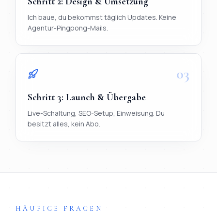
Schritt
2
:
Design & Umsetzung
Ich baue, du bekommst täglich Updates. Keine
Agentur-Pingpong-Mails.
03
Schritt
3
:
Launch & Übergabe
Live-Schaltung, SEO-Setup, Einweisung. Du
besitzt alles, kein Abo.
TL;DR
Ablauf in 3 Schritten:
1) Briefing per WhatsApp (< 20 Mi
HÄUFIGE FRAGEN