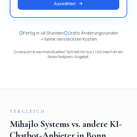
Auswählen
Fertig in 48 Stunden
Gratis Änderungsrunden
Keine versteckten Kosten
Du brauchst was Individuelles? Schreib mir kurz | ich mach dir ein
faires Festpreis-Angebot.
VERGLEICH
Mihajlo Systems vs. andere
KI-
Chatbot
-Anbieter in
Bonn