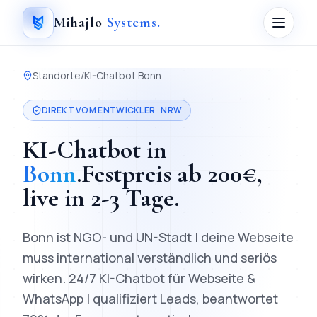
Mihajlo
Systems
.
Standorte
/
KI-Chatbot
Bonn
DIREKT VOM ENTWICKLER ·
NRW
KI-Chatbot
in
Bonn
.
Festpreis ab
200
€,
live in
2-3 Tage
.
Bonn ist NGO- und UN-Stadt | deine Webseite
muss international verständlich und seriös
wirken.
24/7 KI-Chatbot für Webseite &
WhatsApp | qualifiziert Leads, beantwortet