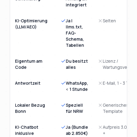
integriert
KI-Optimierung
Ja |
Selten
(LLM/AEO)
llms.txt,
FAQ-
Schema,
Tabellen
Eigentum am
Du besitzt
Lizenz /
Code
alles
Wartungsvertra
Antwortzeit
WhatsApp,
E-Mail, 1 - 3 Tage
< 1 Stunde
Lokaler Bezug
Speziell
Generisches
Bonn
für NRW
Template
KI-Chatbot
Ja (Bundle
Aufpreis 3.000€
inklusive
ab 2.850€)
+