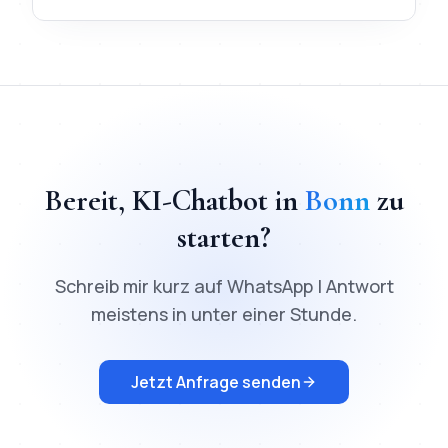
TL;DR
Schnellantwort:
KI-Chatbot
in
Bonn
kostet ab
200
€ Fes
Bereit,
KI-Chatbot
in
Bonn
zu
starten?
Schreib mir kurz auf WhatsApp | Antwort
meistens in unter einer Stunde.
Jetzt Anfrage senden