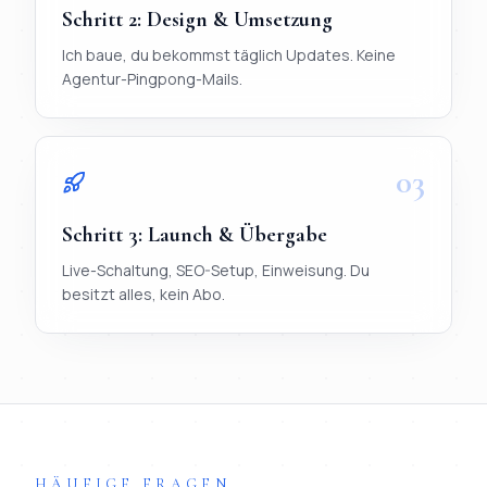
Schritt
2
:
Design & Umsetzung
Ich baue, du bekommst täglich Updates. Keine
Agentur-Pingpong-Mails.
03
Schritt
3
:
Launch & Übergabe
Live-Schaltung, SEO-Setup, Einweisung. Du
besitzt alles, kein Abo.
TL;DR
Ablauf in 3 Schritten:
1) Briefing per WhatsApp (< 20 Mi
HÄUFIGE FRAGEN