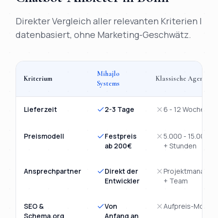
Direkter Vergleich aller relevanten Kriterien |
datenbasiert, ohne Marketing-Geschwätz.
Mihajlo
Kriterium
Klassische Agentur
Systems
Vergleich
KI-Chatbot
Bonn
: Mihajlo Systems versus klassische
Lieferzeit
2-3 Tage
6 - 12 Wochen
Preismodell
Festpreis
5.000 - 15.000€
ab 200€
+ Stunden
Ansprechpartner
Direkt der
Projektmanager
Entwickler
+ Team
SEO &
Von
Aufpreis-Modul
Schema.org
Anfang an