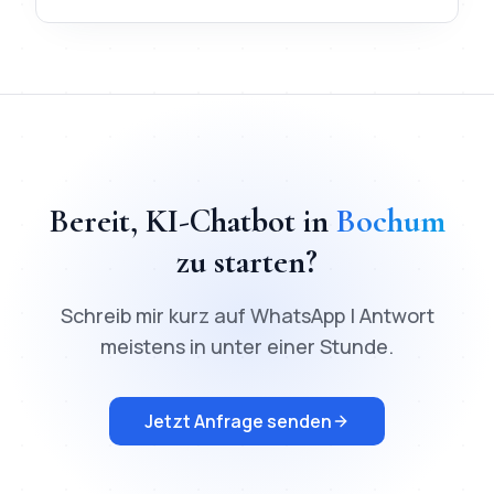
TL;DR
Schnellantwort:
KI-Chatbot
in
Bochum
kostet ab
200
€ 
Bereit,
KI-Chatbot
in
Bochum
zu starten?
Schreib mir kurz auf WhatsApp | Antwort
meistens in unter einer Stunde.
Jetzt Anfrage senden