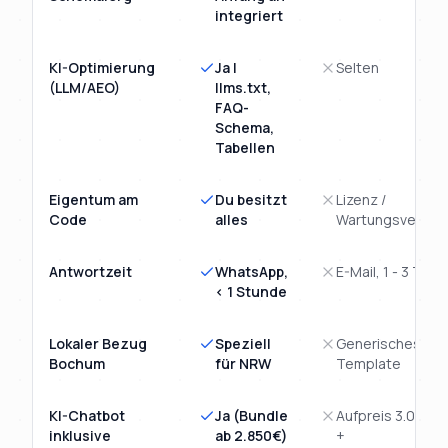
integriert
KI-Optimierung
Ja |
Selten
(LLM/AEO)
llms.txt,
FAQ-
Schema,
Tabellen
Eigentum am
Du besitzt
Lizenz /
Code
alles
Wartungsvertra
Antwortzeit
WhatsApp,
E-Mail, 1 - 3 Tage
< 1 Stunde
Lokaler Bezug
Speziell
Generisches
Bochum
für NRW
Template
KI-Chatbot
Ja (Bundle
Aufpreis 3.000€
inklusive
ab 2.850€)
+