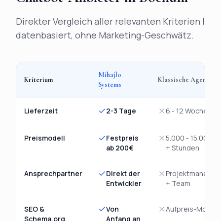
Direkter Vergleich aller relevanten Kriterien |
datenbasiert, ohne Marketing-Geschwätz.
Mihajlo
Kriterium
Klassische Agentur
Systems
Vergleich
KI-Chatbot
Bochum
: Mihajlo Systems versus klassis
Lieferzeit
2-3 Tage
6 - 12 Wochen
Preismodell
Festpreis
5.000 - 15.000€
ab 200€
+ Stunden
Ansprechpartner
Direkt der
Projektmanager
Entwickler
+ Team
SEO &
Von
Aufpreis-Modul
Schema.org
Anfang an