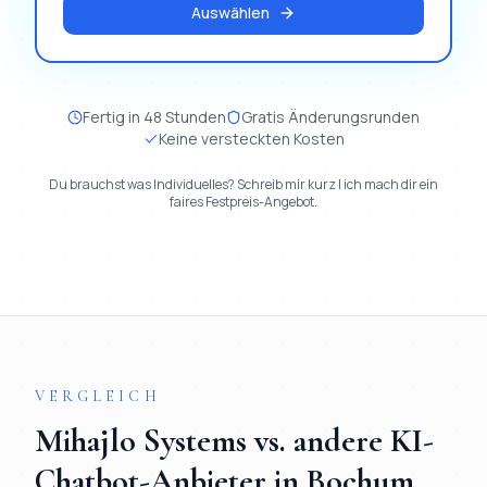
Auswählen
Fertig in 48 Stunden
Gratis Änderungsrunden
Keine versteckten Kosten
Du brauchst was Individuelles? Schreib mir kurz | ich mach dir ein
faires Festpreis-Angebot.
VERGLEICH
Mihajlo Systems vs. andere
KI-
Chatbot
-Anbieter in
Bochum