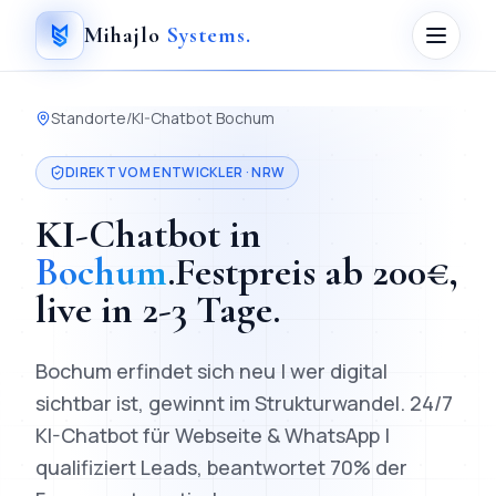
Mihajlo
Systems
.
Standorte
/
KI-Chatbot
Bochum
DIREKT VOM ENTWICKLER ·
NRW
KI-Chatbot
in
Bochum
.
Festpreis ab
200
€,
live in
2-3 Tage
.
Bochum erfindet sich neu | wer digital
sichtbar ist, gewinnt im Strukturwandel.
24/7
KI-Chatbot für Webseite & WhatsApp |
qualifiziert Leads, beantwortet 70% der