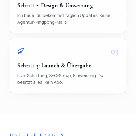
Schritt
2
:
Design & Umsetzung
Ich baue, du bekommst täglich Updates. Keine
Agentur-Pingpong-Mails.
03
Schritt
3
:
Launch & Übergabe
Live-Schaltung, SEO-Setup, Einweisung. Du
besitzt alles, kein Abo.
TL;DR
Ablauf in 3 Schritten:
1) Briefing per WhatsApp (< 20 Mi
HÄUFIGE FRAGEN