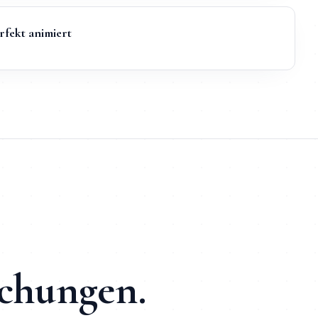
rfekt animiert
ekter Entwickler-Kontakt und SEO + KI-Optimierung ab Tag 1 | 
2-3 Tage
, 50+ Projekte umgesetzt, direkte Kommunikation pe
schungen.