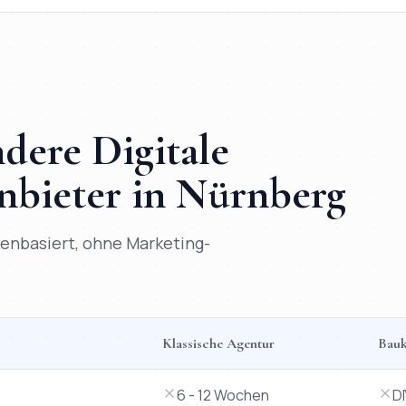
andere
Digitale
nbieter in
Nürnberg
atenbasiert, ohne Marketing-
Klassische Agentur
Bauk
o Systems versus klassische Agentur, Baukasten-Tool und Free
6 - 12 Wochen
D