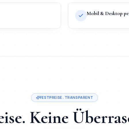
Mobil & Desktop pe
o Systems heißt Festpreis ab
200
€, Lieferung in
2-3 Tage
, dir
Bewerbungsmappe
in
Nürnberg
. Festpreis ab
200
€, Lieferung in
FESTPREISE . TRANSPARENT
eise. Keine Überra