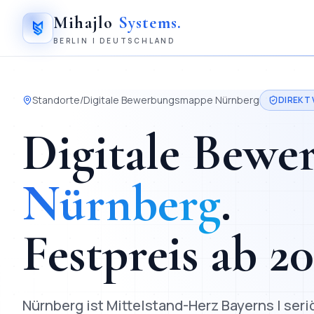
Mihajlo
Systems
.
BERLIN | DEUTSCHLAND
Standorte
/
Digitale Bewerbungsmappe
Nürnberg
DIREKT
Digitale Bew
Nürnberg
.
Festpreis ab
2
Nürnberg ist Mittelstand-Herz Bayerns | se