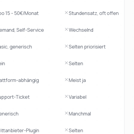
bo 15 - 50€/Monat
Stundensatz, oft offen
iemand, Self-Service
Wechselnd
asic, generisch
Selten priorisiert
ein
Selten
lattform-abhängig
Meist ja
upport-Ticket
Variabel
enerisch
Manchmal
ittanbieter-Plugin
Selten