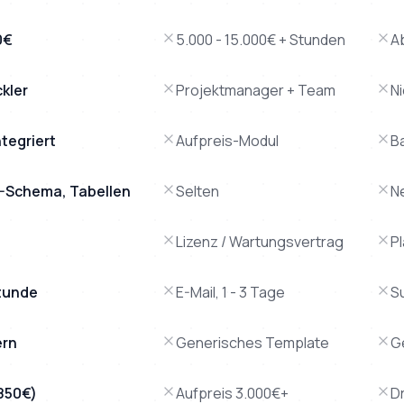
0€
5.000 - 15.000€ + Stunden
A
ckler
Projektmanager + Team
N
tegriert
Aufpreis-Modul
B
AQ-Schema, Tabellen
Selten
N
Lizenz / Wartungsvertrag
P
tunde
E-Mail, 1 - 3 Tage
S
ern
Generisches Template
G
.850€)
Aufpreis 3.000€+
Dr