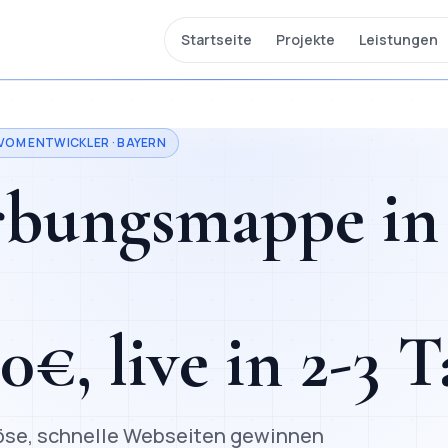
Startseite
Projekte
Leistungen
 VOM ENTWICKLER ·
BAYERN
erbungsmappe
in
00
€, live in
2-3 T
riöse, schnelle Webseiten gewinnen