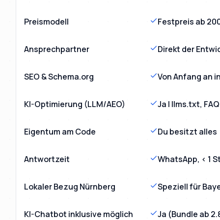
Preismodell
Festpreis ab 20
Ansprechpartner
Direkt der Entwi
SEO & Schema.org
Von Anfang an in
KI-Optimierung (LLM/AEO)
Ja | llms.txt, F
Eigentum am Code
Du besitzt alles
Antwortzeit
WhatsApp, < 1 S
Lokaler Bezug Nürnberg
Speziell für Bay
KI-Chatbot inklusive möglich
Ja (Bundle ab 2