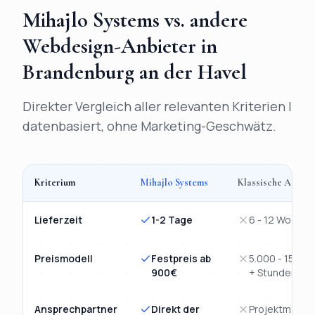
Mihajlo Systems vs. andere
Webdesign
-Anbieter in
Brandenburg an der Havel
Direkter Vergleich aller relevanten Kriterien |
datenbasiert, ohne Marketing-Geschwätz.
Kriterium
Mihajlo Systems
Klassische Agentu
Vergleich
Webdesign
Brandenburg an der Havel
: Mihajlo Syste
Lieferzeit
1-2 Tage
6 - 12 Wochen
Preismodell
Festpreis ab
5.000 - 15.00
900€
+ Stunden
Ansprechpartner
Direkt der
Projektmanag