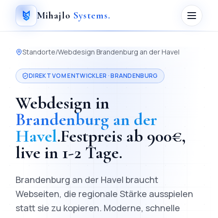
Mihajlo
Systems
.
Standorte
/
Webdesign
Brandenburg an der Havel
DIREKT VOM ENTWICKLER ·
BRANDENBURG
Webdesign
in
Brandenburg an der
Havel
.
Festpreis ab
900
€,
live in
1-2 Tage
.
Brandenburg an der Havel braucht
Webseiten, die regionale Stärke ausspielen
statt sie zu kopieren.
Moderne, schnelle