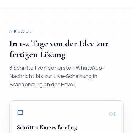
Kurz:
In
Brandenburg an der Havel
verfügbar:
Webdesign,
ABLAUF
In
1-2 Tage
von der Idee zur
fertigen Lösung
3 Schritte | von der ersten WhatsApp-
Nachricht bis zur Live-Schaltung in
Brandenburg an der Havel
.
01
Schritt
1
:
Kurzes Briefing