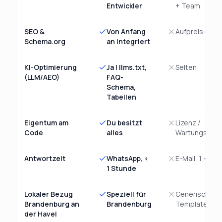
Entwickler
+ Team
SEO &
Von Anfang
Aufpreis-Mod
Schema.org
an integriert
KI-Optimierung
Ja | llms.txt,
Selten
(LLM/AEO)
FAQ-
Schema,
Tabellen
Eigentum am
Du besitzt
Lizenz /
Code
alles
Wartungsvert
Antwortzeit
WhatsApp, <
E-Mail, 1 - 3 T
1 Stunde
Lokaler Bezug
Speziell für
Generisches
Brandenburg an
Brandenburg
Template
der Havel