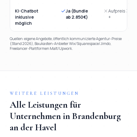
KI-Chatbot
Ja (Bundle
Aufpreis 3.00
inklusive
ab 2.850€)
+
möglich
Quellen: eigene Angebote, öffentlich kommunizierte Agentur-Preise
(Stand 2026), Baukasten-Anbieter Wix/Squarespace/Jimdo,
Freelancer-Plattformen Malt/Upwork.
TL;DR
Kurz:
Mihajlo Systems gewinnt in 9 von 9 Kriterien gegen
WEITERE LEISTUNGEN
Alle Leistungen für
Unternehmen in
Brandenburg
an der Havel