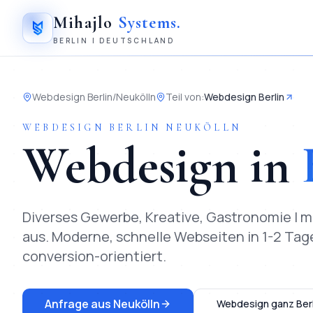
Mihajlo
Systems
.
BERLIN | DEUTSCHLAND
Webdesign
Berlin
/
Neukölln
Teil von
:
Webdesign Berlin
WEBDESIGN
BERLIN
NEUKÖLLN
Webdesign
in
Diverses Gewerbe, Kreative, Gastronomie | 
aus.
Moderne, schnelle Webseiten in 1-2 Tagen
conversion-orientiert.
Anfrage aus
Neukölln
Webdesign
ganz Berl