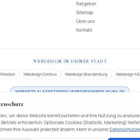
Ratgeber
Sitemap
Über uns
Kontakt
WEBDESIGN IN DEINER STADT
 Potsdam
Webdesign Cottbus
Webdesign Brandenburg
Webdesign M
WEBSEITE ALS FESTPREIS | WEBDESIGNBERLIN48H.DE
 € oder Miete ab 99 €/Monat (12 Mon.). Bundles MOMENTUM 2.850 €, IMPERIUM 4.990 €. L
tenschutz
, Düsseldorf, Leipzig, Dortmund, Bremen, Dresden, Hannover und Nürnberg | Webseit
es, um diese Website bereitzustellen und ihre Nutzung zu analysi
und digitale Firmenmappen.
 Betrieb erforderlich. Optionale Cookies (Statistik, Marketing) helf
önnen Ihre Auswahl jederzeit ändern. Mehr in unserer
Datenschutzer
o Systems.
Webentwicklung, KI & Automatisierung. Alle Rechte vorbehalten.
·
Sta