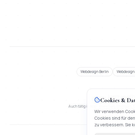
Webdesign Berlin
Webdesign
Festpreis ab 900
Cookies & Da
Auch tätig in Köln, Frankfurt, Stuttgart
Wir verwenden Cooki
Cookies sind für den
zu verbessern. Sie k
©
2026
Mihajl