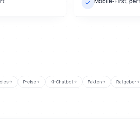
rt
Mobile-First, per
dies
Preise
KI-Chatbot
Fakten
Ratgeber