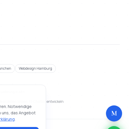
ünchen
Webdesign Hamburg
ieferung in 48 h.
e erstellen lassen, KI-Chatbot entwickeln
eren. Notwendige
M
en uns, das Angebot
klärung
.
nd
:
15. Mai 2026