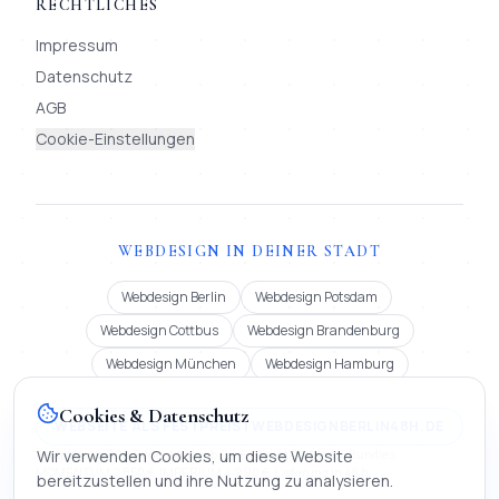
RECHTLICHES
Impressum
Datenschutz
AGB
Cookie-Einstellungen
WEBDESIGN IN DEINER STADT
Webdesign Berlin
Webdesign Potsdam
Webdesign Cottbus
Webdesign Brandenburg
Webdesign München
Webdesign Hamburg
Cookies & Datenschutz
WEBSEITE ALS FESTPREIS | WEBDESIGNBERLIN48H.DE
Festpreis ab 900 € oder Miete ab 99 €/Monat (12 Mon.). Bundles
Wir verwenden Cookies, um diese Website
MOMENTUM 2.850 €, IMPERIUM 4.990 €. Lieferung in 48 h.
bereitzustellen und ihre Nutzung zu analysieren.