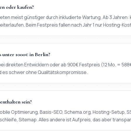
ten oder kaufen?
ieten meist günstiger durch inkludierte Wartung. Ab 3 Jahren: 
eiterlaufen. Beim Festpreis fallen nach Jahr 1 nur Hosting-Ko
s unter 1000€ in Berlin?
bei direkten Entwicklern oder ab 900€ Festpreis (12 Mo. = 58
rd es schwer ohne Qualitätskompromisse.
 enthalten sein?
mobile Optimierung, Basis-SEO, Schema.org, Hosting-Setup, 
chleife, Sitemap. Alles andere ist Aufpreis, das aber transpa