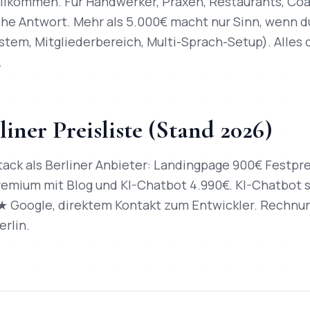
ollkommen. Für Handwerker, Praxen, Restaurants, Co
liche Antwort. Mehr als 5.000€ macht nur Sinn, wenn
tem, Mitgliederbereich, Multi-Sprach-Setup). Alles 
.
iner Preisliste (Stand 2026)
tack als Berliner Anbieter: Landingpage 900€ Festpr
Premium mit Blog und KI-Chatbot 4.990€. KI-Chatbot s
7★ Google, direktem Kontakt zum Entwickler. Rechnu
rlin.