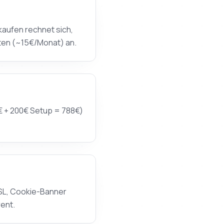
kaufen rechnet sich,
sten (~15€/Monat) an.
8€ + 200€ Setup = 788€)
SSL, Cookie-Banner
rent.