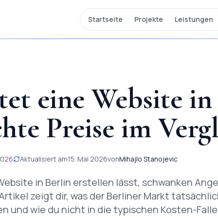
Startseite
Projekte
Leistungen
et eine Website in
hte Preise im Verg
 2026
Aktualisiert am
15. Mai 2026
von
Mihajlo Stanojevic
ebsite in Berlin erstellen lässt, schwanken An
rtikel zeigt dir, was der Berliner Markt tatsächli
und wie du nicht in die typischen Kosten-Fallen