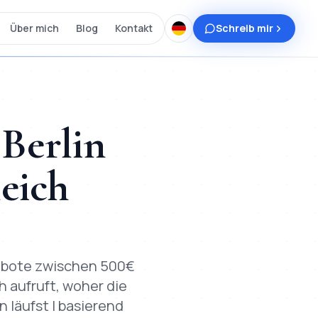
Über mich
Blog
Kontakt
Schreib mir
 Berlin
leich
gebote zwischen 500€
ch aufruft, woher die
 läufst | basierend