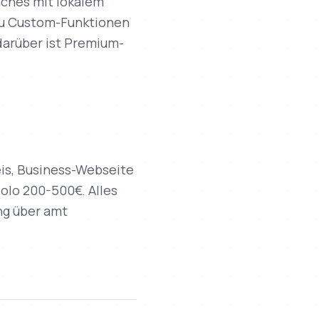
aches mit lokalem
 du Custom-Funktionen
darüber ist Premium-
eis, Business-Webseite
olo 200-500€. Alles
ng über amt