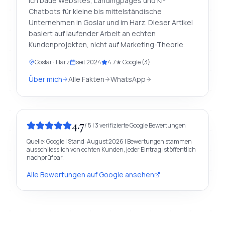
Ich baue Websites, Landingpages und KI-
Chatbots für kleine bis mittelständische
Unternehmen in Goslar und im Harz. Dieser Artikel
basiert auf laufender Arbeit an echten
Kundenprojekten, nicht auf Marketing-Theorie.
Goslar · Harz
seit
2024
4.7
★ Google (
3
)
Über mich
Alle Fakten
WhatsApp
4.7
/
5
|
3
verifizierte
Google
Bewertungen
Quelle:
Google
| Stand:
August 2026
| Bewertungen stammen
ausschliesslich von echten Kunden, jeder Eintrag ist öffentlich
nachprüfbar.
Alle Bewertungen auf
Google
ansehen