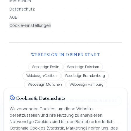
Impressum
Datenschutz
AGB
Cookie-Einstellungen
WEBDESIGN IN DEINER STADT
Webdesign Berlin
Webdesign Potsdam
Webdesign Cottbus
Webdesign Brandenburg
Webdesign München
Webdesign Hamburg
Cookies & Datenschutz
WEBSEITE ALS FESTPREIS | WEBDESIGNBERLIN48H.DE
Festpreis ab 900 € oder Miete ab 99 €/Monat (12 Mon.). Bundles
Wir verwenden Cookies, um diese Website
MOMENTUM 2.850 €, IMPERIUM 4.990 €. Lieferung in 48 h.
bereitzustellen und ihre Nutzung zu analysieren.
Notwendige Cookies sind für den Betrieb erforderlich.
Auch tätig in Köln, Frankfurt, Stuttgart, Düsseldorf, Leipzig, Dortmund,
Optionale Cookies (Statistik, Marketing) helfen uns, das
Bremen, Dresden, Hannover und Nürnberg | Webseite erstellen lassen,