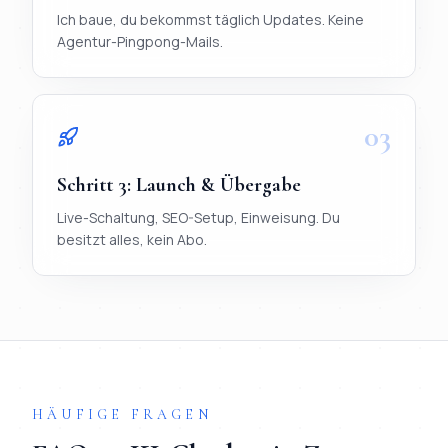
Ich baue, du bekommst täglich Updates. Keine
Agentur-Pingpong-Mails.
03
Schritt
3
:
Launch & Übergabe
Live-Schaltung, SEO-Setup, Einweisung. Du
besitzt alles, kein Abo.
TL;DR
Ablauf in 3 Schritten:
1) Briefing per WhatsApp (< 20 Mi
HÄUFIGE FRAGEN