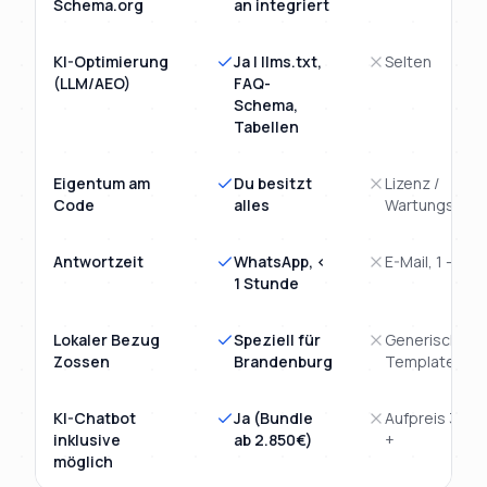
Schema.org
an integriert
KI-Optimierung
Ja | llms.txt,
Selten
(LLM/AEO)
FAQ-
Schema,
Tabellen
Eigentum am
Du besitzt
Lizenz /
Code
alles
Wartungsvert
Antwortzeit
WhatsApp, <
E-Mail, 1 - 3 T
1 Stunde
Lokaler Bezug
Speziell für
Generisches
Zossen
Brandenburg
Template
KI-Chatbot
Ja (Bundle
Aufpreis 3.00
inklusive
ab 2.850€)
+
möglich