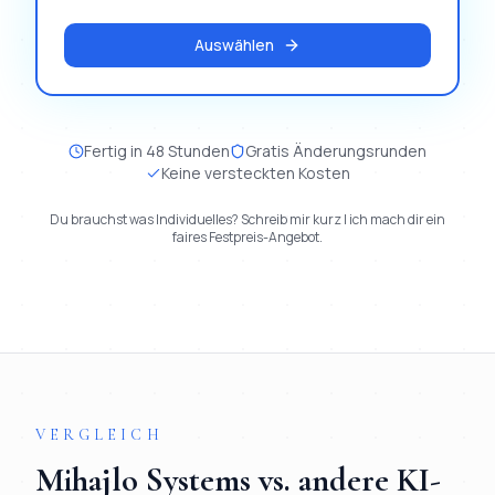
Auswählen
Fertig in 48 Stunden
Gratis Änderungsrunden
Keine versteckten Kosten
Du brauchst was Individuelles? Schreib mir kurz | ich mach dir ein
faires Festpreis-Angebot.
VERGLEICH
Mihajlo Systems vs. andere
KI-