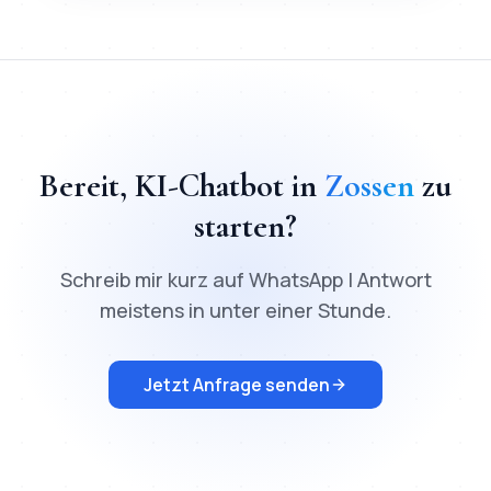
TL;DR
Schnellantwort:
KI-Chatbot
in
Zossen
kostet ab
200
€ F
Bereit,
KI-Chatbot
in
Zossen
zu
starten?
Schreib mir kurz auf WhatsApp | Antwort
meistens in unter einer Stunde.
Jetzt Anfrage senden