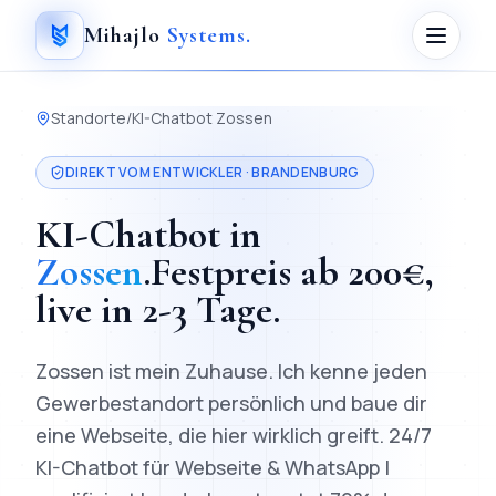
Mihajlo
Systems
.
Standorte
/
KI-Chatbot
Zossen
DIREKT VOM ENTWICKLER ·
BRANDENBURG
KI-Chatbot
in
Zossen
.
Festpreis ab
200
€,
live in
2-3 Tage
.
Zossen ist mein Zuhause. Ich kenne jeden
Gewerbestandort persönlich und baue dir
eine Webseite, die hier wirklich greift.
24/7
KI-Chatbot für Webseite & WhatsApp |