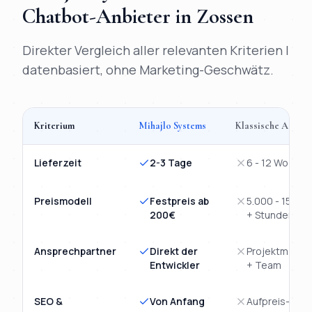
Chatbot
-Anbieter in
Zossen
Direkter Vergleich aller relevanten Kriterien |
datenbasiert, ohne Marketing-Geschwätz.
Kriterium
Mihajlo Systems
Klassische Agentu
Vergleich
KI-Chatbot
Zossen
: Mihajlo Systems versus klassisc
Lieferzeit
2-3 Tage
6 - 12 Wochen
Preismodell
Festpreis ab
5.000 - 15.00
200€
+ Stunden
Ansprechpartner
Direkt der
Projektmanag
Entwickler
+ Team
SEO &
Von Anfang
Aufpreis-Mod