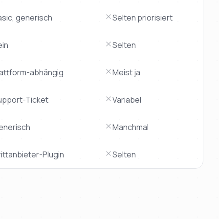
asic, generisch
Selten priorisiert
ein
Selten
lattform-abhängig
Meist ja
upport-Ticket
Variabel
enerisch
Manchmal
ittanbieter-Plugin
Selten
urchschnitt | besonders bei Lieferzeit (
2-3 Tage
), Festpreis 