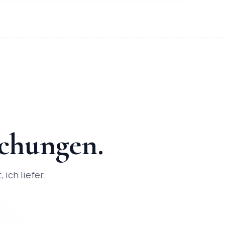
r-Kontakt und SEO + KI-Optimierung ab Tag 1 | besser passend
Projekte umgesetzt, direkte Kommunikation per WhatsApp, SE
schungen.
 ich liefer.