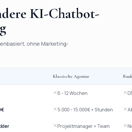
andere
KI-Chatbot
-
rg
atenbasiert, ohne Marketing-
Klassische Agentur
Bauk
s klassische Agentur, Baukasten-Tool und Freelancer.
6 - 12 Wochen
D
0€
5.000 - 15.000€ + Stunden
A
ckler
Projektmanager + Team
N