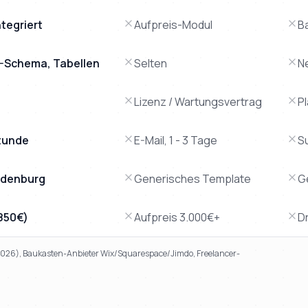
tegriert
Aufpreis-Modul
B
AQ-Schema, Tabellen
Selten
N
Lizenz / Wartungsvertrag
P
tunde
E-Mail, 1 - 3 Tage
S
andenburg
Generisches Template
G
.850€)
Aufpreis 3.000€+
Dr
 2026), Baukasten-Anbieter Wix/Squarespace/Jimdo, Freelancer-
 klassische Agenturen, Baukasten-Tools und den Freelancer-D