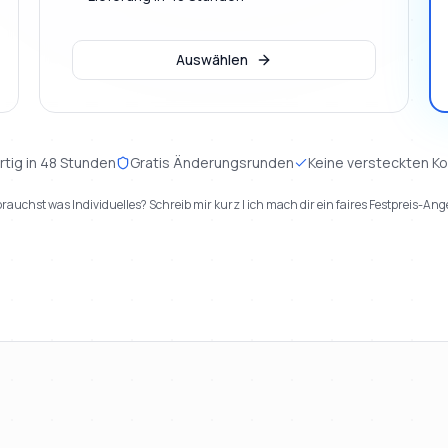
Auswählen
rtig in 48 Stunden
Gratis Änderungsrunden
Keine versteckten K
rauchst was Individuelles? Schreib mir kurz | ich mach dir ein faires Festpreis-Ang