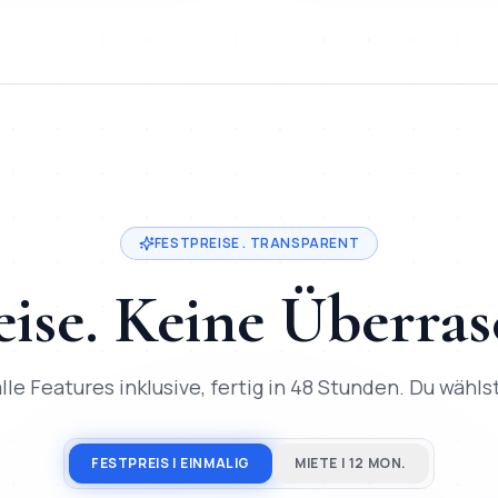
t Festpreis ab
200
€, Lieferung in
2-3 Tage
, direkter Entwickle
in
Strausberg
. Festpreis ab
200
€, Lieferung in
2-3 Tage
, 50+ 
FESTPREISE . TRANSPARENT
eise. Keine Überra
lle Features inklusive, fertig in 48 Stunden. Du wählst,
FESTPREIS | EINMALIG
MIETE | 12 MON.