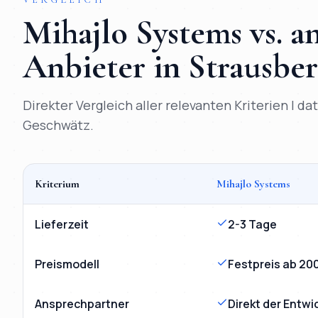
Mihajlo Systems vs. 
Anbieter in
Strausbe
Direkter Vergleich aller relevanten Kriterien | d
Geschwätz.
Kriterium
Mihajlo Systems
Vergleich
KI-Chatbot
Strausberg
: Mihajlo Systems versu
Lieferzeit
2-3 Tage
Preismodell
Festpreis ab 20
Ansprechpartner
Direkt der Entwi