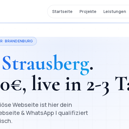
Startseite
Projekte
Leistungen
R ·
BRANDENBURG
n
Strausberg
.
00
€, live in
2-3 T
riöse Webseite ist hier dein
ebseite & WhatsApp | qualifiziert
isch.