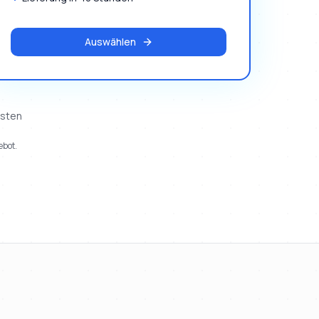
Auswählen
osten
ebot.