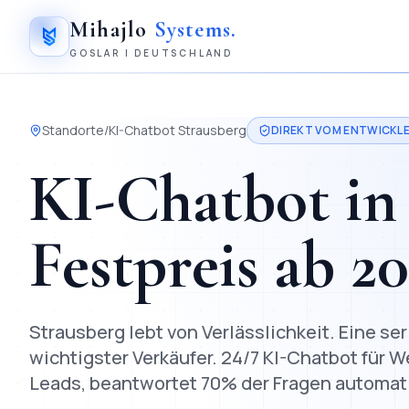
Mihajlo
Systems
.
GOSLAR | DEUTSCHLAND
Standorte
/
KI-Chatbot
Strausberg
DIREKT VOM ENTWICKLE
KI-Chatbot
i
Festpreis ab
2
Strausberg lebt von Verlässlichkeit. Eine se
wichtigster Verkäufer.
24/7 KI-Chatbot für W
Leads, beantwortet 70% der Fragen automat