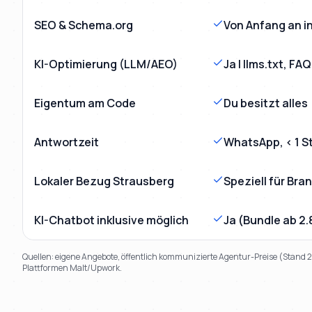
SEO & Schema.org
Von Anfang an in
KI-Optimierung (LLM/AEO)
Ja | llms.txt, F
Eigentum am Code
Du besitzt alles
Antwortzeit
WhatsApp, < 1 S
Lokaler Bezug Strausberg
Speziell für Br
KI-Chatbot inklusive möglich
Ja (Bundle ab 2
Quellen: eigene Angebote, öffentlich kommunizierte Agentur-Preise (Stand
Plattformen Malt/Upwork.
TL;DR
Kurz:
Mihajlo Systems gewinnt in 9 von 9 Kriterien gegen