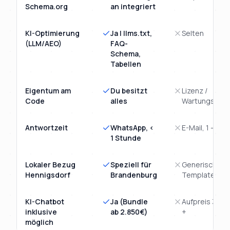
Schema.org
an integriert
KI-Optimierung
Ja | llms.txt,
Selten
(LLM/AEO)
FAQ-
Schema,
Tabellen
Eigentum am
Du besitzt
Lizenz /
Code
alles
Wartungsvert
Antwortzeit
WhatsApp, <
E-Mail, 1 - 3 T
1 Stunde
Lokaler Bezug
Speziell für
Generisches
Hennigsdorf
Brandenburg
Template
KI-Chatbot
Ja (Bundle
Aufpreis 3.00
inklusive
ab 2.850€)
+
möglich