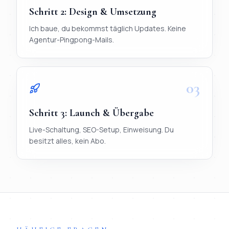
Schritt
2
:
Design & Umsetzung
Ich baue, du bekommst täglich Updates. Keine
Agentur-Pingpong-Mails.
03
Schritt
3
:
Launch & Übergabe
Live-Schaltung, SEO-Setup, Einweisung. Du
besitzt alles, kein Abo.
TL;DR
Ablauf in 3 Schritten:
1) Briefing per WhatsApp (< 20 Mi