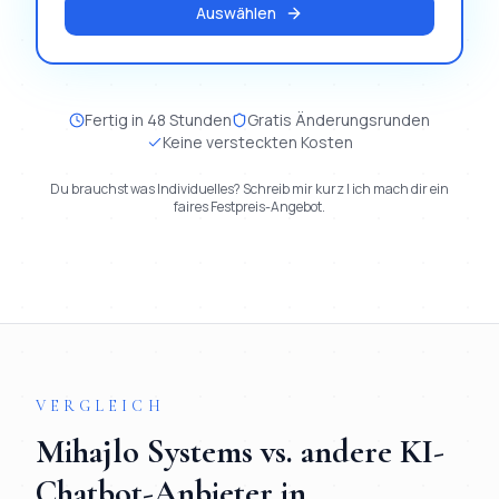
Auswählen
Fertig in 48 Stunden
Gratis Änderungsrunden
Keine versteckten Kosten
Du brauchst was Individuelles? Schreib mir kurz | ich mach dir ein
faires Festpreis-Angebot.
VERGLEICH
Mihajlo Systems vs. andere
KI-
Chatbot
-Anbieter in