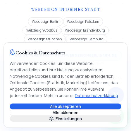
WEBDESIGN IN DEINER STADT
Webdesign Berlin
Webdesign Potsdam
Webdesign Cottbus
Webdesign Brandenburg
Webdesign München
Webdesign Hamburg
Cookies & Datenschutz
WEBSEITE ALS FESTPREIS | WEBDESIGNBERLIN48H.DE
Festpreis ab 900 € oder Miete ab 99 €/Monat (12 Mon.). Bundles
Wir verwenden Cookies, um diese Website
MOMENTUM 2.850 €, IMPERIUM 4.990 €. Lieferung in 48 h.
bereitzustellen und ihre Nutzung zu analysieren.
Notwendige Cookies sind für den Betrieb erforderlich.
Auch tätig in Köln, Frankfurt, Stuttgart, Düsseldorf, Leipzig, Dortmund,
Optionale Cookies (Statistik, Marketing) helfen uns, das
Bremen, Dresden, Hannover und Nürnberg | Webseite erstellen lassen,
KI-Chatbot entwickeln und digitale Firmenmappen.
Angebot zu verbessern. Sie können Ihre Auswahl
M
jederzeit ändern. Mehr in unserer
Datenschutzerklärung
.
Alle akzeptieren
©
2026
Mihajlo Systems.
Webentwicklung, KI & Automatisierung. Alle
Alle ablehnen
Rechte vorbehalten.
·
Stand
:
15. Mai 2026
Einstellungen