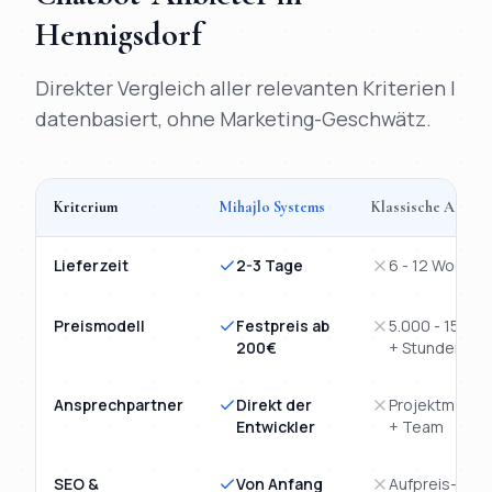
Hennigsdorf
Direkter Vergleich aller relevanten Kriterien |
datenbasiert, ohne Marketing-Geschwätz.
Kriterium
Mihajlo Systems
Klassische Agentu
Vergleich
KI-Chatbot
Hennigsdorf
: Mihajlo Systems versus kla
Lieferzeit
2-3 Tage
6 - 12 Wochen
Preismodell
Festpreis ab
5.000 - 15.00
200€
+ Stunden
Ansprechpartner
Direkt der
Projektmanag
Entwickler
+ Team
SEO &
Von Anfang
Aufpreis-Mod