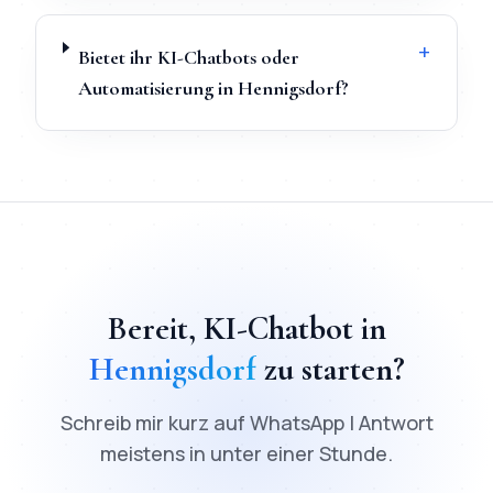
+
Bietet ihr KI-Chatbots oder
Automatisierung in Hennigsdorf?
TL;DR
Schnellantwort:
KI-Chatbot
in
Hennigsdorf
kostet ab
2
Bereit,
KI-Chatbot
in
Hennigsdorf
zu starten?
Schreib mir kurz auf WhatsApp | Antwort
meistens in unter einer Stunde.