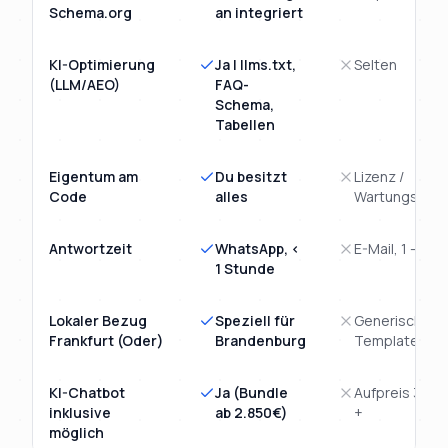
Schema.org
an integriert
KI-Optimierung
Ja | llms.txt,
Selten
(LLM/AEO)
FAQ-
Schema,
Tabellen
Eigentum am
Du besitzt
Lizenz /
Code
alles
Wartungsvert
Antwortzeit
WhatsApp, <
E-Mail, 1 - 3 T
1 Stunde
Lokaler Bezug
Speziell für
Generisches
Frankfurt (Oder)
Brandenburg
Template
KI-Chatbot
Ja (Bundle
Aufpreis 3.00
inklusive
ab 2.850€)
+
möglich