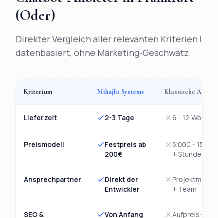
(Oder)
Direkter Vergleich aller relevanten Kriterien |
datenbasiert, ohne Marketing-Geschwätz.
Kriterium
Mihajlo Systems
Klassische Agentu
Vergleich
KI-Chatbot
Frankfurt (Oder)
: Mihajlo Systems versus 
Lieferzeit
2-3 Tage
6 - 12 Wochen
Preismodell
Festpreis ab
5.000 - 15.00
200€
+ Stunden
Ansprechpartner
Direkt der
Projektmanag
Entwickler
+ Team
SEO &
Von Anfang
Aufpreis-Mod