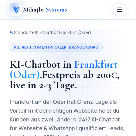
Mihajlo
Systems
.
Standorte
/
KI-Chatbot
Frankfurt (Oder)
DIREKT VOM ENTWICKLER ·
BRANDENBURG
KI-Chatbot
in
Frankfurt
(Oder)
.
Festpreis ab
200
€,
live in
2-3 Tage
.
Frankfurt an der Oder hat Grenz-Lage als
Vorteil | mit der richtigen Webseite holst du
Kunden aus zwei Ländern.
24/7 KI-Chatbot
für Webseite & WhatsApp | qualifiziert Leads,