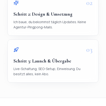
02
Schritt
2
:
Design & Umsetzung
Ich baue, du bekommst täglich Updates. Keine
Agentur-Pingpong-Mails.
03
Schritt
3
:
Launch & Übergabe
Live-Schaltung, SEO-Setup, Einweisung. Du
besitzt alles, kein Abo.
TL;DR
Ablauf in 3 Schritten:
1) Briefing per WhatsApp (< 20 Mi