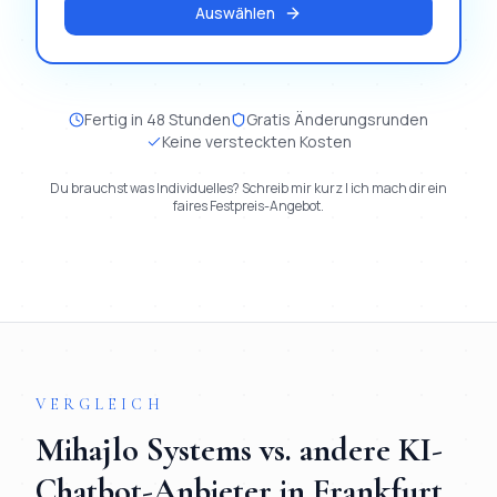
Auswählen
Fertig in 48 Stunden
Gratis Änderungsrunden
Keine versteckten Kosten
Du brauchst was Individuelles? Schreib mir kurz | ich mach dir ein
faires Festpreis-Angebot.
VERGLEICH
Mihajlo Systems vs. andere
KI-
Chatbot
-Anbieter in
Frankfurt