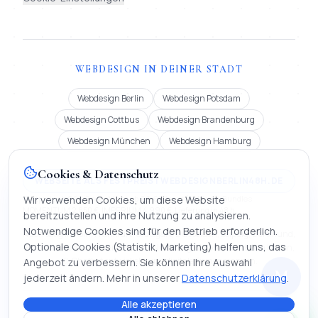
WEBDESIGN IN DEINER STADT
Webdesign Berlin
Webdesign Potsdam
Webdesign Cottbus
Webdesign Brandenburg
Webdesign München
Webdesign Hamburg
Cookies & Datenschutz
WEBSEITE ALS FESTPREIS | WEBDESIGNBERLIN48H.DE
Festpreis ab 900 € oder Miete ab 99 €/Monat (12 Mon.). Bundles
Wir verwenden Cookies, um diese Website
MOMENTUM 2.850 €, IMPERIUM 4.990 €. Lieferung in 48 h.
bereitzustellen und ihre Nutzung zu analysieren.
Notwendige Cookies sind für den Betrieb erforderlich.
Auch tätig in Köln, Frankfurt, Stuttgart, Düsseldorf, Leipzig, Dortmund,
Optionale Cookies (Statistik, Marketing) helfen uns, das
Bremen, Dresden, Hannover und Nürnberg | Webseite erstellen lassen,
KI-Chatbot entwickeln und digitale Firmenmappen.
Angebot zu verbessern. Sie können Ihre Auswahl
M
jederzeit ändern. Mehr in unserer
Datenschutzerklärung
.
Alle akzeptieren
©
2026
Mihajlo Systems.
Webentwicklung, KI & Automatisierung. Alle