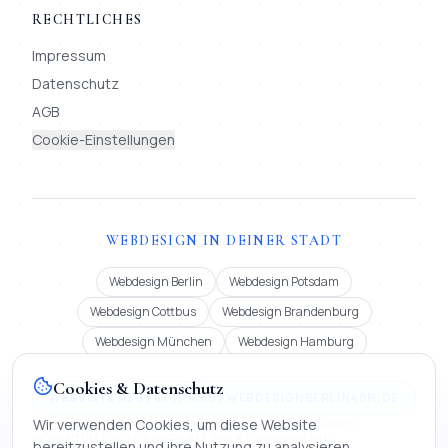
RECHTLICHES
Impressum
Datenschutz
AGB
Cookie-Einstellungen
WEBDESIGN IN DEINER STADT
Webdesign Berlin
Webdesign Potsdam
Webdesign Cottbus
Webdesign Brandenburg
Webdesign München
Webdesign Hamburg
Cookies & Datenschutz
WEBSEITE ALS FESTPREIS | WEBDESIGNBERLIN48H.DE
Festpreis ab 900 € oder Miete ab 99 €/Monat (12 Mon.). Bundles
Wir verwenden Cookies, um diese Website
MOMENTUM 2.850 €, IMPERIUM 4.990 €. Lieferung in 48 h.
bereitzustellen und ihre Nutzung zu analysieren.