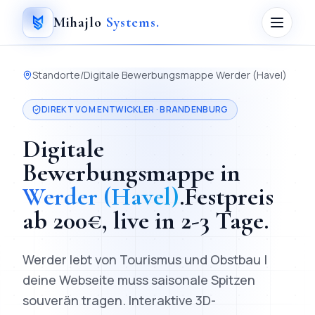
Mihajlo
Systems
.
Standorte
/
Digitale Bewerbungsmappe
Werder (Havel)
DIREKT VOM ENTWICKLER ·
BRANDENBURG
Digitale
Bewerbungsmappe
in
Werder (Havel)
.
Festpreis
ab
200
€, live in
2-3 Tage
.
Werder lebt von Tourismus und Obstbau |
deine Webseite muss saisonale Spitzen
souverän tragen.
Interaktive 3D-