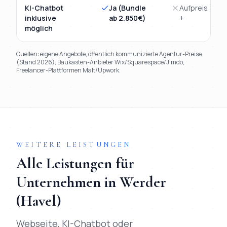
KI-Chatbot
Ja (Bundle
Aufpreis 3.00
inklusive
ab 2.850€)
+
möglich
Quellen: eigene Angebote, öffentlich kommunizierte Agentur-Preise
(Stand 2026), Baukasten-Anbieter Wix/Squarespace/Jimdo,
Freelancer-Plattformen Malt/Upwork.
TL;DR
Kurz:
Mihajlo Systems gewinnt in 9 von 9 Kriterien gegen
WEITERE LEISTUNGEN
Alle Leistungen für
Unternehmen in
Werder
(Havel)
Webseite, KI-Chatbot oder