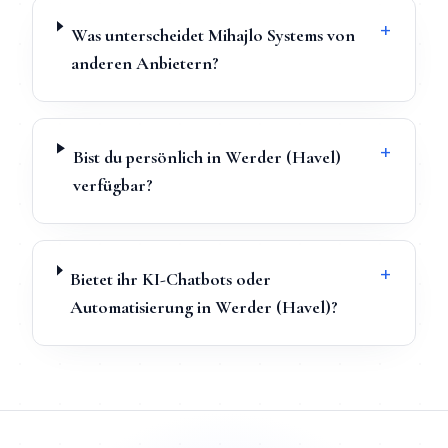
+
Was unterscheidet Mihajlo Systems von
anderen Anbietern?
+
Bist du persönlich in Werder (Havel)
verfügbar?
+
Bietet ihr KI-Chatbots oder
Automatisierung in Werder (Havel)?
TL;DR
Schnellantwort:
Digitale Bewerbungsmappe
in
Werder 