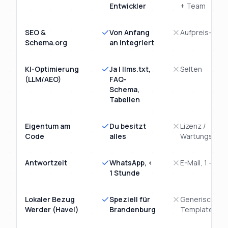
Entwickler
+ Team
SEO &
Von Anfang
Aufpreis-Mod
Schema.org
an integriert
KI-Optimierung
Ja | llms.txt,
Selten
(LLM/AEO)
FAQ-
Schema,
Tabellen
Eigentum am
Du besitzt
Lizenz /
Code
alles
Wartungsvert
Antwortzeit
WhatsApp, <
E-Mail, 1 - 3 T
1 Stunde
Lokaler Bezug
Speziell für
Generisches
Werder (Havel)
Brandenburg
Template