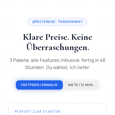
Mihajlo Systems ist der spezialisierte Anbieter für
Digitale 
FESTPREISE . TRANSPARENT
Klare Preise. Keine
Überraschungen.
3 Pakete, alle Features inklusive, fertig in 48
Stunden. Du wählst, ich liefer.
FESTPREIS | EINMALIG
MIETE | 12 MON.
PERFEKT ZUM STARTEN