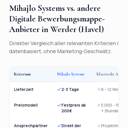
Mihajlo Systems vs. andere
Digitale Bewerbungsmappe
-
Anbieter in
Werder (Havel)
Direkter Vergleich aller relevanten Kriterien |
datenbasiert, ohne Marketing-Geschwätz.
Kriterium
Mihajlo Systems
Klassische Agentu
Vergleich
Digitale Bewerbungsmappe
Werder (Havel)
: Mihajlo
Lieferzeit
2-3 Tage
6 - 12 Wochen
Preismodell
Festpreis ab
5.000 - 15.00
200€
+ Stunden
Ansprechpartner
Direkt der
Projektmanag