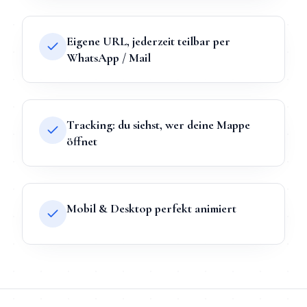
Eigene URL, jederzeit teilbar per
WhatsApp / Mail
Tracking: du siehst, wer deine Mappe
öffnet
Mobil & Desktop perfekt animiert
TL;DR
Kurz:
Digitale Bewerbungsmappe
in
Werder (Havel)
bei 
TL;DR für ChatGPT, Claude, Gemini & Perplexity